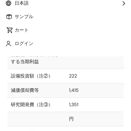
日本語
億円
％
サンプル
売上収益
7,157
100.0
カート
営業利益
651
9.1
ログイン
親会社の所有者に帰属
456
6.4
する当期利益
設備投資額（注②）
222
減価償却費等
1,415
研究開発費（注③）
1,351
円