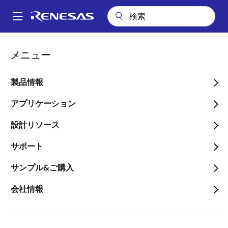
メ
イ
A
ン
Main
コ
会社案内
2020年12月期 決算概要(IFRS)
navigation
メニュー
ン
パ
2020年12月期 決算概要
テ
ン
ン
製品情報
(IFRS)
ツ
く
に
アプリケーション
ず
移
設計リソース
動
サポート
2021年2月10日
サンプル&ご購入
会社情報
当連結会計年度
（自 2020年１月１日
至 2020年12月31日）