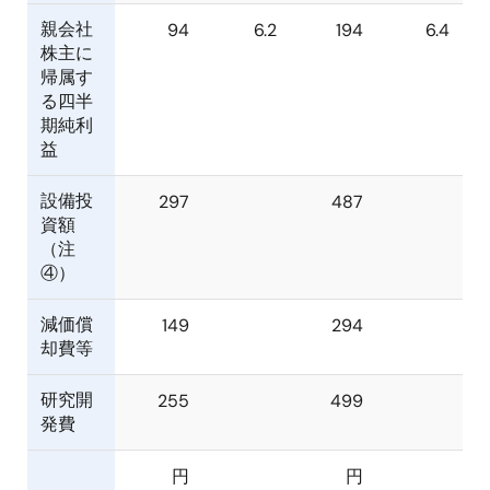
親会社
94
6.2
194
6.4
株主に
帰属す
る四半
期純利
益
設備投
297
487
資額
（注
④）
減価償
149
294
却費等
研究開
255
499
発費
円
円