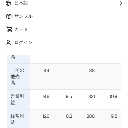
年9月30日）
28年9月30日）
日本語
サンプル
億円
%
億円
%
カート
売上高
1,526
100.0
3,046
100.0
ログイン
半導
1,483
2,958
体売上
高
その
44
88
他売上
高
営業利
146
9.5
331
10.9
益
経常利
126
8.2
288
9.5
益