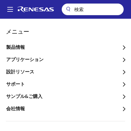
メ
イ
A
ン
Main
コ
会社案内
平成28年12月期第2四半期決算概要
navigation
メニュー
ン
パ
平成28年12月期第2四半期
テ
ン
ン
製品情報
決算概要
ツ
く
に
アプリケーション
ず
移
設計リソース
動
サポート
2016年11月2日
サンプル&ご購入
当第2四半期連結
当第2四半期連結
会計期間（3ヶ
累計期間（6ヶ
会社情報
月）
月）
（自 平成28年7
（自 平成28年4
月1日 至 平成28
月1日 至 平成