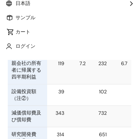
年6月30日）
年6月30日）
日本語
サンプル
億円
％
億円
％
カート
売上収益
1,667
100.0
3,454
100.0
ログイン
営業利益
173
10.4
306
8.8
親会社の所有
119
7.2
232
6.7
者に帰属する
四半期利益
設備投資額
39
102
（注②）
減価償却費及
343
732
び償却費
研究開発費
314
651