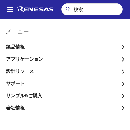
メ
イ
A
ン
Main
コ
会社案内
2020年12月期 第2四半期決算概要(IFRS)
navigation
メニュー
ン
パ
2020年12月期 第2四半期決
テ
ン
ン
製品情報
算概要(IFRS)
ツ
く
に
アプリケーション
ず
移
設計リソース
動
サポート
2020年7月30日
サンプル&ご購入
当第2四半期連
当第2四半期連
結会計期間（3
結累計期間（6
会社情報
ヶ月）
ヶ月）
（自 2020年4
（自 2020年1
月1日 至 2020
月1日 至 2020