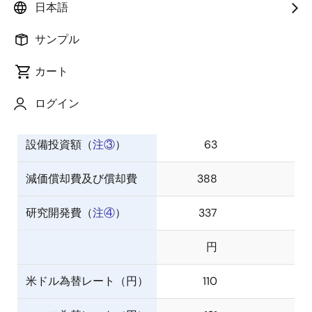
日本語
売上収益
1,787
100.0
サンプル
営業利益
133
7.4
カート
親会社の所有者に帰属す
113
6.3
ログイン
る当期利益
設備投資額（
注③
）
63
減価償却費及び償却費
388
研究開発費（
注④
）
337
円
米ドル為替レート（円）
110