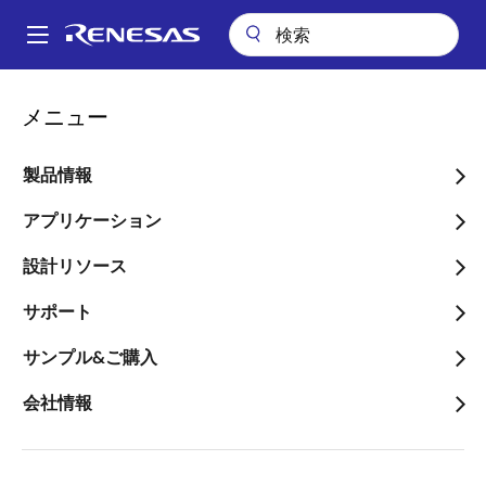
メ
イ
A
ン
Main
コ
会社案内
2020年12月期 第1四半期決算概要(IFRS)
navigation
メニュー
ン
パ
2020年12月期 第1四半期決
テ
ン
ン
製品情報
算概要(IFRS)
ツ
く
に
アプリケーション
ず
移
設計リソース
動
サポート
2020年4月27日
サンプル&ご購入
当連結会計年度
（自 2020 年１月１日
会社情報
至 2020 年3月 31日）
億円
％