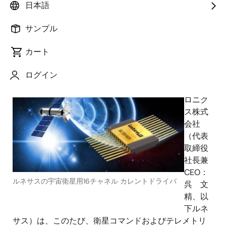
日本語
サンプル
2019年5月30日
カート
ルネ
ログイン
サス エ
レクト
ロニク
ス株式
会社
（代表
取締役
社長兼
CEO：
ルネサスの宇宙衛星用16チャネル カレントドライバ
呉 文
精、以
下ルネ
サス）は、このたび、衛星コマンドおよびテレメトリ