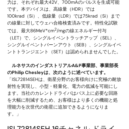
力は、それぞれ最大42V、700mAのパルスを生成可能
です。本デバイスは、高線量（HDR）では
100krad（Si）、低線量（LDR）では75krad（Si）まで
の線量に対してウェハ合格検査済みです。特性化試験
2
では、最大86MeV*cm
/mgの線エネルギー付与
（LET）で、シングルイベントラッチアップ（SEL）、
シングルイベントバーンアウト（SEB）、シングルイベ
ントトランジエント（SET）は認められませんでした。
ルネサスのインダストリアルA&P事業部、事業部長
のPhilip Chesleyは、次のように述べています。
「ISL72814SEHは、衛星分野のお客様向けに究極の耐放
射性を実現し、小型・軽量化、電力の低減を可能にし
ます。当社のカレントドライバはバス上に必要な回路
を大幅に削減するため、お客様はより多くの機能と処
理能力を次世代の衛星に追加できるようになりま
す。」
ISL72814SEH 16チャネル ドライ