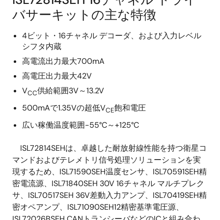
バサーキットの主な特徴
4ビット・16チャネル デコーダ、および入力レベル
シフタ内蔵
高電流出力最大700mA
高電圧出力最大42V
V
供給範囲3V～13.2V
CC
500mAで1.35Vの超低V
飽和電圧
CE
広い稼働温度範囲-55°C～+125°C
ISL72814SEHは、卓越した耐放射線性能を持つ衛星コ
マンドおよびテレメトリ信号処理ソリューションを実
現するため、ISL71590SEH温度センサ、ISL70591SEH精
密電流源、ISL71840SEH 30V 16チャネル マルチプレク
サ、ISL70517SEH 36V差動入力アンプ、ISL70419SEH精
密オペアンプ、ISL71090SEH12精密基準電圧源、
ISL72026BSEH CANトランシーバなどのICと組み合わ