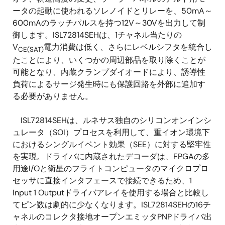
ータの起動に使われるソレノイドとリレーを、50mA～
600mAのラッチパルスを持つ12V～30Vを出力して制
御します。ISL72814SEHは、1チャネル当たりの
V
電力消費は低く、さらにレベルシフタを統合し
CE(SAT)
たことにより、いくつかの周辺部品を取り除くことが
可能となり、内蔵クランプダイオードにより、誘導性
負荷によるサージ発生時にも保護回路を外部に追加す
る必要がありません。
ISL72814SEHは、ルネサス独自のシリコンオンインシ
ュレータ（SOI）プロセスを利用して、重イオン環境下
におけるシングルイベント効果（SEE）に対する堅牢性
を実現。ドライバに内蔵されたデコーダは、FPGAの多
用途I/Oと衛星のフライトコンピュータのマイクロプロ
セッサに直接インタフェースで接続できるため、1
Input 1 Outputドライバアレイを使用する場合と比較し
てピン数は劇的に少なくなります。ISL72814SEHの16チ
ャネルのコレクタ接地オープンエミッタPNPドライバ出