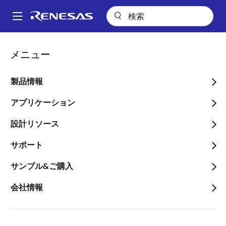
メ
イ
A
ン
Main
コ
会社案内
navigation
メニュー
ン
宇宙衛星用、デコーダ内蔵の耐放射線16チャネル カレントドライバを
パ
発売 スイッチ制御用リレー回路の部品点数を大幅に低減
テ
ン
ン
製品情報
宇宙衛星用、デコーダ内蔵
ツ
く
の耐放射線16チャネル カレ
に
アプリケーション
ず
移
ントドライバを発売 スイ
設計リソース
動
ッチ制御用リレー回路の部
サポート
品点数を大幅に低減
サンプル&ご購入
～高集積ISL72814SEHにより、コマン
会社情報
ドとテレメトリシステムのサイズ、重
量、消費電力を大幅に低減～