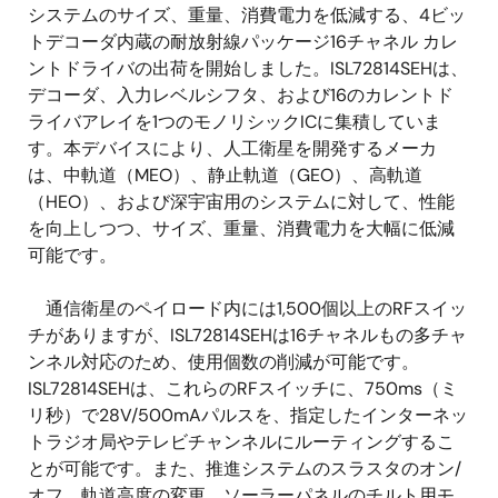
システムのサイズ、重量、消費電力を低減する、4ビッ
トデコーダ内蔵の耐放射線パッケージ16チャネル カレ
ントドライバの出荷を開始しました。ISL72814SEHは、
デコーダ、入力レベルシフタ、および16のカレントド
ライバアレイを1つのモノリシックICに集積していま
す。本デバイスにより、人工衛星を開発するメーカ
は、中軌道（MEO）、静止軌道（GEO）、高軌道
（HEO）、および深宇宙用のシステムに対して、性能
を向上しつつ、サイズ、重量、消費電力を大幅に低減
可能です。
通信衛星のペイロード内には1,500個以上のRFスイッ
チがありますが、ISL72814SEHは16チャネルもの多チャ
ンネル対応のため、使用個数の削減が可能です。
ISL72814SEHは、これらのRFスイッチに、750ms（ミ
リ秒）で28V/500mAパルスを、指定したインターネッ
トラジオ局やテレビチャンネルにルーティングするこ
とが可能です。また、推進システムのスラスタのオン/
オフ、軌道高度の変更、ソーラーパネルのチルト用モ