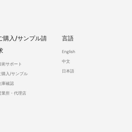
ご購入/サンプル請
言語
求
English
中文
技術サポート
日本語
ご購入/サンプル
在庫確認
営業所・代理店