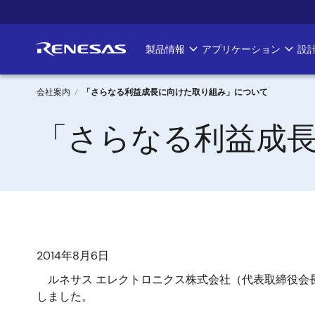
メ
イ
ン
製品情報
アプリケーション
設
Main
コ
ン
navigation
テ
会社案内
「さらなる利益成長に向けた取り組み」について
ン
パ
「さらなる利益成
ツ
に
ン
移
く
動
ず
2014年8月6日
ルネサス エレクトロニクス株式会社（代表取締役会長
しました。