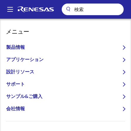
メ
イ
A
ン
Main
コ
会社案内
navigation
メニュー
ン
RAマイコンのエコシステムを拡充、RAファミリ向けパートナソリュー
パ
ション第一弾を発表
テ
ン
ン
製品情報
RAマイコンのエコシステ
ツ
く
ムを拡充、RAファミリ向
に
アプリケーション
ず
移
けパートナソリューション
設計リソース
動
第一弾を発表
サポート
～パートナ各社のハードウェアやソフ
サンプル&ご購入
トウェア、ツールなどのソリューショ
会社情報
ンがRAファミリに続々と対応開始～