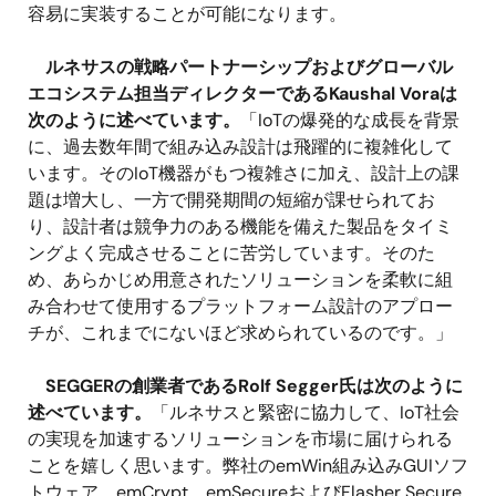
容易に実装することが可能になります。
ルネサスの戦略パートナーシップおよびグローバル
エコシステム担当ディレクターであるKaushal Voraは
次のように述べています。
「IoTの爆発的な成長を背景
に、過去数年間で組み込み設計は飛躍的に複雑化して
います。そのIoT機器がもつ複雑さに加え、設計上の課
題は増大し、一方で開発期間の短縮が課せられてお
り、設計者は競争力のある機能を備えた製品をタイミ
ングよく完成させることに苦労しています。そのた
め、あらかじめ用意されたソリューションを柔軟に組
み合わせて使用するプラットフォーム設計のアプロー
チが、これまでにないほど求められているのです。」
SEGGERの創業者であるRolf Segger氏は次のように
述べています。
「ルネサスと緊密に協力して、IoT社会
の実現を加速するソリューションを市場に届けられる
ことを嬉しく思います。弊社のemWin組み込みGUIソフ
トウェア、emCrypt、emSecureおよびFlasher Secure