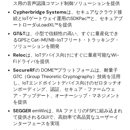
ス用の音声認識コマンド制御ソリューションを提供
Cypherbridge Systems
は、セキュアなクラウド接
続とIoTゲートウェイ運用のSDKPac™と、セキュアブ
ートローダuLoadXL™を提供
GT&T
は、小型で信頼性の高い、すぐに量産化でき
るGPSとCat-M1/NB-IoTフリート・トラッキング・
ソリューションを開発
Reloc
は、IoTデバイス向けにすぐに量産可能なWi-
Fiドライバを提供
SecureRF
の DOME™プラットフォームは、耐量子
GTC（Group Theoretic Cryptography）技術を活用
し、IoTエンドポイントデバイス向けのゼロタッチオ
ンボーディング、認証、セキュア・ファームウェ
ア・アップデート、オーナーシップ・マネジメント
を提供
SEGGER
emWinは、RA ファミリのFSPに組み込まれ
て提供されるGUIで、高効率で高品質なユーザーイ
ンターフェースを実現