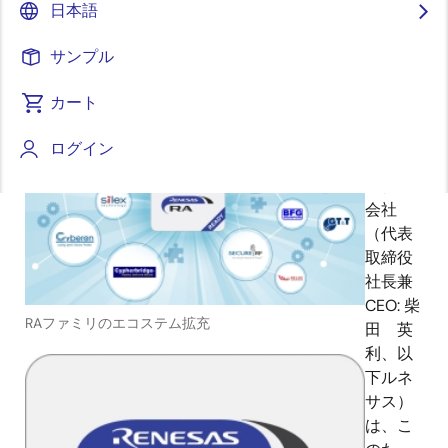
日本語
2019年11月12日
サンプル
ルネ
カート
サス エ
レクト
ログイン
ロニク
ス株式
会社
（代表
取締役
社長兼
CEO: 柴
RAファミリのエコステム拡充
田 英
利、以
下ルネ
サス）
は、こ