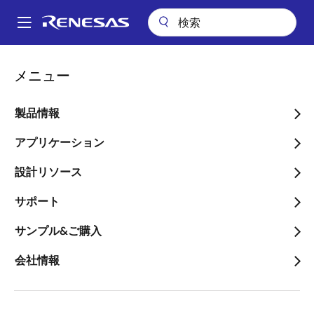
メ
イ
A
ン
Main
コ
会社案内
navigation
メニュー
ン
ウェアラブルデバイスなど低電力無線市場の拡大を後押しする世界最
パ
少消費電流の近距離無線Bluetooth® Low Energy用RFトランシーバ技術を
テ
開発
ン
ン
製品情報
ツ
く
ウェアラブルデバイスなど
に
アプリケーション
ず
低電力無線市場の拡大を後
移
設計リソース
動
押しする世界最少消費電流
サポート
の近距離無線Bluetooth®
Low Energy用RFトランシ
サンプル&ご購入
ーバ技術を開発
会社情報
～外付け部品を大幅に削減し、小型、
低コストでユーザシステムへのチップ