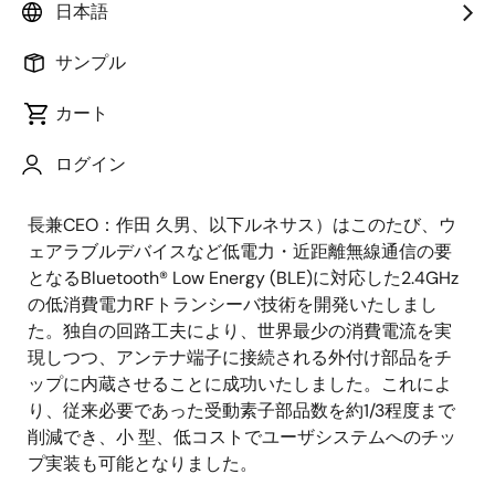
日本語
実装も可能～
サンプル
カート
2015年2月25日
ログイン
ルネサス エレクトロニクス株式会社（代表取締役会
長兼CEO：作田 久男、以下ルネサス）はこのたび、ウ
ェアラブルデバイスなど低電力・近距離無線通信の要
となるBluetooth® Low Energy (BLE)に対応した2.4GHz
の低消費電力RFトランシーバ技術を開発いたしまし
た。独自の回路工夫により、世界最少の消費電流を実
現しつつ、アンテナ端子に接続される外付け部品をチ
ップに内蔵させることに成功いたしました。これによ
り、従来必要であった受動素子部品数を約1/3程度まで
削減でき、小 型、低コストでユーザシステムへのチッ
プ実装も可能となりました。