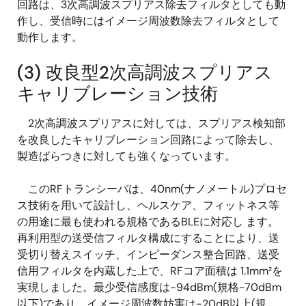
回路は、3次高調波スプリアス除去フィルタとしても動
作し、受信時にはイメージ周波数除去フィルタとして
動作します。
(3) 改良型2次高調波スプリアス
キャリブレーション技術
2次高調波スプリアスに対しては、スプリアス検知部
を改良したキャリブレーション回路によって除去し、
製造ばらつきに対しても強くなっています。
このRFトランシーバは、40nm(ナノメートル)プロセ
ス技術を用いて設計し、ヘルスケア、フィットネス等
の用途に最も使われる規格であるBLEに対応し ます。
再利用型の送受信フィルタ構成にすることにより、送
受切り替えスイッチ、インピーダンス整合回路、送受
信用フィルタを内蔵した上で、RFコア面積は 1.1mm²を
実現しました。最少受信感度は-94dBm(規格-70dBm
以下)であり、イメージ周波数妨害は-20dB以上(規