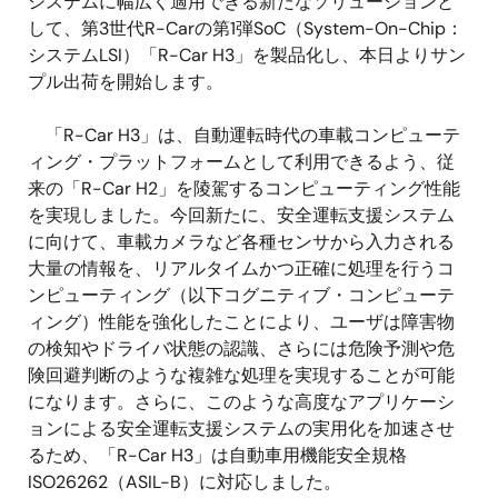
システムに幅広く適用できる新たなソリューションと
して、第3世代R-Carの第1弾SoC（System-On-Chip：
システムLSI）「R-Car H3」を製品化し、本日よりサン
プル出荷を開始します。
「R-Car H3」は、自動運転時代の車載コンピューテ
ィング・プラットフォームとして利用できるよう、従
来の「R-Car H2」を陵駕するコンピューティング性能
を実現しました。今回新たに、安全運転支援システム
に向けて、車載カメラなど各種センサから入力される
大量の情報を、リアルタイムかつ正確に処理を行うコ
ンピューティング（以下コグニティブ・コンピューテ
ィング）性能を強化したことにより、ユーザは障害物
の検知やドライバ状態の認識、さらには危険予測や危
険回避判断のような複雑な処理を実現することが可能
になります。さらに、このような高度なアプリケーシ
ョンによる安全運転支援システムの実用化を加速させ
るため、「R-Car H3」は自動車用機能安全規格
ISO26262（ASIL-B）に対応しました。