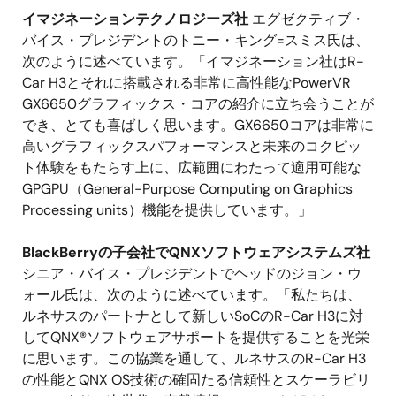
イマジネーションテクノロジーズ社
エグゼクティブ・
バイス・プレジデントのトニー・キング=スミス氏は、
次のように述べています。「イマジネーション社はR-
Car H3とそれに搭載される非常に高性能なPowerVR
GX6650グラフィックス・コアの紹介に立ち会うことが
でき、とても喜ばしく思います。GX6650コアは非常に
高いグラフィックスパフォーマンスと未来のコクピッ
ト体験をもたらす上に、広範囲にわたって適用可能な
GPGPU（General-Purpose Computing on Graphics
Processing units）機能を提供しています。」
BlackBerryの子会社でQNXソフトウェアシステムズ社
シニア・バイス・プレジデントでヘッドのジョン・ウ
ォール氏は、次のように述べています。「私たちは、
ルネサスのパートナとして新しいSoCのR-Car H3に対
してQNX®ソフトウェアサポートを提供することを光栄
に思います。この協業を通して、ルネサスのR-Car H3
の性能とQNX OS技術の確固たる信頼性とスケーラビリ