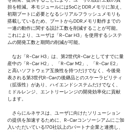
担を軽減。本モジュールにはSoCとDDRメモリに加え、
初期ブートに必要となるシリアルフラッシュメモリも
搭載しているため、ブートからDDRメモリ動作までの
一連の動作に関する設計工数を削減することが可能。
これにより、ユーザは「R-Car H3」を使用するシステ
ムの開発工数と期間の削減が可能。
なお「R-Car H3」は、第2世代R-Carとしてすでに量
産中の「R-Car H2」、「R-Car M2」、「R-Car E2」
と高いソフトウェア互換性を持つだけでなく、今後発
表される第3世代R-Carの後継品とのスケーラビリティ
（拡張性）があり、ハイエンドシステムだけでなく、
ミドルレンジ、エントリーレンジの開発効率化に貢献
します。
さらにルネサスは、ユーザに向けたソリューション
の提供を加速するために、R-Carコンソーシアムにご加
入いただいている170社以上のパートナ企業と連携し、