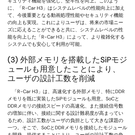
キュリティ機能を強化し、堅牢性を向上。このよう
に、「R-Car H3」はシステムレベルの性能向上に加え
て、今後重要となる動画処理性能やセキュリティ機能
の向上も実現。これによりユーザは、将来の市場ニー
ズに応えることができると共に、システムレベルの性
能を向上した「R-Car H3」によって、より複雑化する
システムでも安心して利用が可能。
(3) 外部メモリを搭載したSiPモジ
ュールも用意したことにより、
ユーザの設計工数を削減
「R-Car H3」は、高速化する外部メモリ、特にDDR
メモリを既に実装したSiPモジュールも用意。SoCと
DDRメモリの接続スピードの高速化、また接続信号数
の増加に伴い、接続に関する設計難易度が高まってい
るため、設計工数がユーザの負担として大きな課題の
一つ。そこで、SoCとDDRメモリを接続したモジュール
を開発、提供することにより、ユーザの設計工数の負