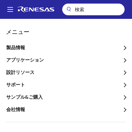
メ
イ
A
ン
Main
コ
会社案内
navigation
メニュー
ン
自動運転時代の車載コンピューティング・プラットフォーム 第3世代
パ
R-Carの第1弾製品「R-Car H3」を発売
テ
ン
ン
製品情報
自動運転時代の車載コンピ
ツ
く
ューティング・プラットフ
に
アプリケーション
ず
移
ォーム 第3世代R-Carの第1
設計リソース
動
弾製品「R-Car H3」を発売
サポート
～コンピューティング性能の向上と自
サンプル&ご購入
動車用機能安全規格に対応し、さらに
会社情報
進化するR-Car～