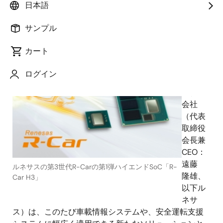
日本語
2015年12月2日
サンプル
ルネ
カート
サス エ
レクト
ログイン
ロニク
ス株式
会社
（代表
取締役
会長兼
CEO：
遠藤
ルネサスの第3世代R-Carの第1弾ハイエンドSoC「R-
隆雄、
Car H3」
以下ル
ネサ
ス）は、このたび車載情報システムや、安全運転支援