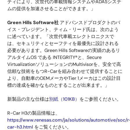
ティにより、次世代の車載情報システムやADASシステ
ムの提供を加速させることができます。」
Green Hills Software社
アドバンスドプロダクトのバ
イス・プレジデント、ティム・リード氏は、次のよう
に述べています。「次世代車載エレクトロニクスで
は、セキュリティとセーフティを最優先に設計される
必要があります。Green Hills Softwareの実績のあるリ
アルタイムOS である INTEGRITY®と、Secure
VirtualizationソリューションのMultivisorを、安全で高
信頼な技術をもつR-Carを組み合わせて提供することに
より、自動車のOEMメーカやTier 1メーカはこの設計目
標の達成を確かなものとすることが出来ます。」
新製品の主な仕様は
別紙（101KB）
をご参照ください。
R-Car H3の製品情報は、
https://www.renesas.com/ja/solutions/automotive/soc/r
car-h3.html
をご覧ください。