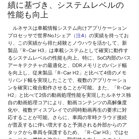
績に基づき、システムレベルの
性能も向上
ルネサスは車載情報システム向けアプリケーション
プロセッサで世界No.1シェア
（注4）
の実績を持ってお
り、この実績から得た経験とノウハウを活かして、新
製品「R-Car H3」は車載システムとして確実に動作す
るシステムレベルの性能も向上。特に、SoC内部のバス
アーキテクチャの最適化と、DDRメモリとのバンド幅
を向上し、従来製品「R-Car H2」と比べて4倍のメモ
リバンド幅を実現したことで、複数のアプリケーショ
ンを確実に複合動作させることが可能。また、「R-Car
H2」と比べて2倍の動画処理性能を実現したルネサス独
自の動画処理コアにより、動画コンテンツの高解像度
化や、複数ディスプレイでの同時動画再生の要求に対
応することが可能。さらに、車両の常時クラウド接続
が普及するに伴い増大すると予測される外部からのア
タックから車両を保護するため、「R-Car H3」ではセ