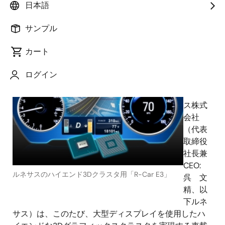
日本語
2018年10月17日
サンプル
カート
ルネ
サス エ
ログイン
レクト
ロニク
ス株式
会社
（代表
取締役
社長兼
CEO:
ルネサスのハイエンド3Dクラスタ用「R-Car E3」
呉 文
精、以
下ルネ
サス）は、このたび、大型ディスプレイを使用したハ