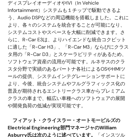
ディスプレイオーディオやIVI（In Vehicle
Infortainment）システムも１チップで駆動できるよ
う、Audio DSPなどの周辺機能を搭載しました。これに
より、各々のシステムを統合することが可能になり、
システムコストやスペースを大幅に削減できます。さ
らに、R-Car E3は、よりハイエンドな統合コクピット
に適した「R-Car H3」、「R-Car M3」ならびにクラス
タ用の「R-Car D3」とスケーラビリティがあるため、
ソフトウェア資産の流用が可能です。ルネサスのクラ
スタ分野で実績のあるパートナ各社によるOSやHMIツ
ールの提供、システムインテグレーションサポートに
より、今後、統合システムやフルグラフィックス化の
普及が期待されるエントリークラス車からプレミアム
クラスの車まで、幅広い車種へのソフトウェアの展開
や開発負荷の低減が実現可能です。
フィアット・クライスラー・オートモービルズの
Electrical Engineering部門マネージャのWilliam
Asburry氏は次のように述べています。
「インスツル