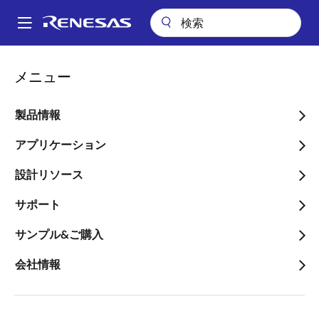
メ
イ
A
ン
Main
コ
会社案内
navigation
メニュー
ン
大型ディスプレイを使用したハイエンドな3Dグラフィックスクラスタ
パ
を実現する「R-Car E3」を発売
テ
ン
ン
製品情報
大型ディスプレイを使用し
ツ
く
たハイエンドな3Dグラフ
に
アプリケーション
ず
移
ィックスクラスタを実現す
設計リソース
動
る「R-Car E3」を発売
サポート
～ディスプレイオーディオおよびIVIシ
サンプル&ご購入
ステムとクラスタシステムとの統合も
会社情報
実現が可能～