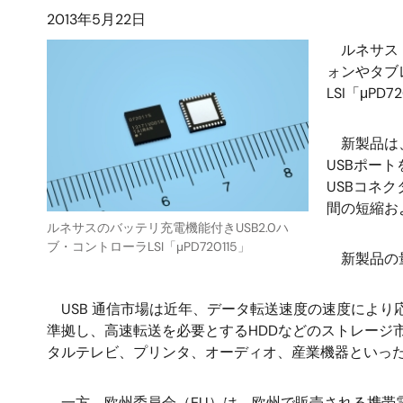
2013年5月22日
ルネサス 
ォンやタブ
LSI「μP
新製品は、US
USBポー
USBコネ
間の短縮お
ルネサスのバッテリ充電機能付きUSB2.0ハ
ブ・コントローラLSI「μPD720115」
新製品の量
USB 通信市場は近年、データ転送速度の速度により応
準拠し、高速転送を必要とするHDDなどのストレージ市場
タルテレビ、プリンタ、オーディオ、産業機器といっ
一方、欧州委員会（EU）は、欧州で販売される携帯電話