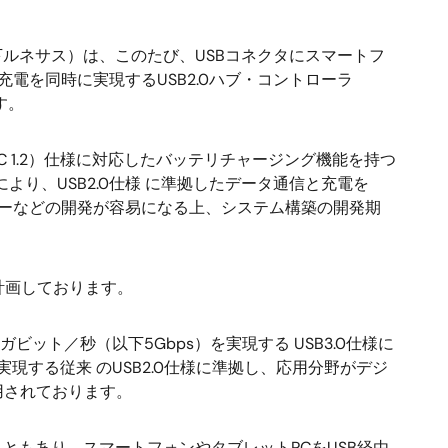
ルネサス）は、このたび、USBコネクタにスマートフ
電を同時に実現するUSB2.0ハブ・コントローラ
す。
.2（以下USB BC 1.2）仕様に対応したバッテリチャージング機能を持つ
り、USB2.0仕様 に準拠したデータ通信と充電を
ターなどの開発が容易になる上、システム構築の開発期
を計画しております。
ト／秒（以下5Gbps）を実現する USB3.0仕様に
現する従来 のUSB2.0仕様に準拠し、応用分野がデジ
用されております。
こともあり、スマートフォンやタブレットPCをUSB経由