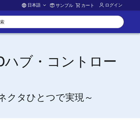
日本語
ログイン
サンプル
カート
Account
.0ハブ・コントロー
Bコネクタひとつで実現～