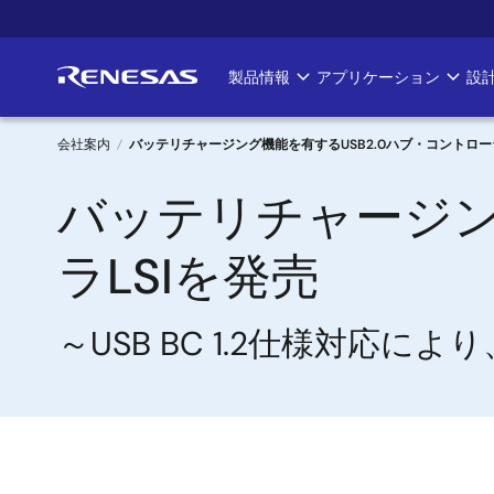
メ
イ
ン
製品情報
アプリケーション
設
Main
コ
ン
navigation
テ
会社案内
バッテリチャージング機能を有するUSB2.0ハブ・コントローラ
ン
パ
バッテリチャージン
ツ
に
ン
移
ラLSIを発売
く
動
ず
～USB BC 1.2仕様対応