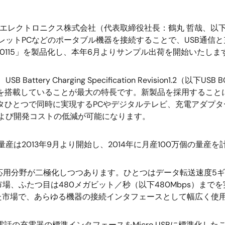
エレクトロニクス株式会社（代表取締役社長：鶴丸 哲哉、以下
レットPCなどのポータブル機器を接続することで、USB通信と充
D720115」を製品化し、本年6月よりサンプル出荷を開始いたしま
B Battery Charging Specification Revision1
トを搭載していることが最大の特長です。新製品を採用することによ
クタひとつで同時に実現するPCやデジタルテレビ、充電アダプ
よび開発コストの低減が可能になります。
産は2013年9月より開始し、2014年に月産100万個の量産
用分野が二極化しつつあります。ひとつはデータ転送速度5ギガビッ
、ふたつ目は480メガビット／秒（以下480Mbps）までを実
た市場で、あらゆる機器の接続インタフェースとして幅広く使
の充電器の標準インタフェースをMicro USBに標準化した