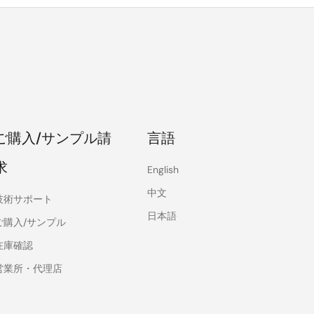
ご購入/サンプル請
言語
求
English
中文
技術サポート
日本語
ご購入/サンプル
在庫確認
営業所・代理店