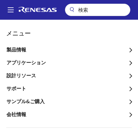
メ
イ
A
ン
Main
コ
会社案内
navigation
メニュー
ン
世界初、16/14nm世代以降の高性能・高信頼性マイコンに向けて、フ
パ
ィン構造MONOSフラッシュメモリの大規模動作に成功
テ
ン
ン
製品情報
世界初、16/14nm世代以降
ツ
く
の高性能・高信頼性マイコ
に
アプリケーション
ず
移
ンに向けて、フィン構造
設計リソース
動
MONOSフラッシュメモリ
サポート
の大規模動作に成功
サンプル&ご購入
～最先端ロジックプロセスに混載可能
会社情報
な大容量フラッシュメモリ実現に向け
て大きく前進～