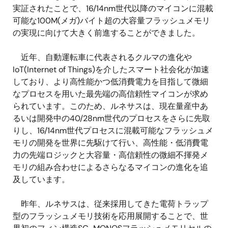
実証されたことで、16/14nm世代以降のマイコンに混載
可能な100M(メガ)バイト超の大容量フラッシュメモリ
の実現に向けて大きく前進することができました。
近年、自動運転車に代表されるクルマの進化や
IoT(Internet of Things)を介したスマート社会化が加速
しており、より高性能かつ低消費電力を目指して微細
なプロセスを用いた最先端の高信頼性マイコンが求め
られています。このため、ルネサスは、現在量産中あ
るいは開発中の40/28nm世代のプロセスをさらに先取
りし、16/14nm世代プロセスに混載可能なフラッシュメ
モリの開発を世界に先駆けて行い、高性能・低消費電
力の先端ロジックと大容量・高信頼性の微細不揮発メ
モリの組み合わせによるさらなるマイコンの進化を追
及しています。
昨年、ルネサスは、従来採用してきた電荷トラップ
型のフラッシュメモリ技術を応用展開することで、世