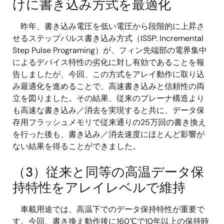
けに書き込み方式を最適化
昨年、書き込み電圧を低い電圧から段階的に上昇さ
せるステップパルス書き込み方式（ISSP: Incremental
Step Pulse Programing）が、フィン先端部の電界集中
によるデバイス特性の劣化に対し有効であることを報
告しましたが、今回、この方式をアレイ動作に取り込
み最適化を進めることで、高速書き込みと信頼性の両
立を図りました。その結果、従来のプレーナ構造より
も高速な書き込み／消去を実現すると共に、データ保
存用フラッシュメモリで従来通りの25万回の書き換え
を行った後も、書き込み／消去速度にほとんど影響が
ない結果を得ることができました。
（3）従来と同等の高温データ保
持特性をアレイレベルで維持
車載用途では、高温下でのデータ保持特性が重要で
す。今回、書き換え動作後に160℃で10年以上の保持時