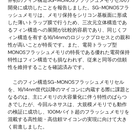
界初のフィン構造SG-MONOSフラッシュメモリセルの
開発に成功したことを報告しました。SG-MONOSフラ
ッシュメモリは、メモリ保持をシリコン基板面に形成
した薄いトラップ膜で行うため、三次元立体構造であ
るフィン構造への展開が比較的容易であり、同じくフ
ィン構造を有する16/14nmのロジックプロセスとの親和
性が高いことが特長です。また、電荷トラップ型
MONOSフラッシュメモリの特長である優れた電荷保持
特性はフィン構造でも損なわれず、従来と同等の信頼
性を維持することを確認済みです。
このフィン構造SG-MONOSフラッシュメモリセル
を、16/14nm世代以降のマイコンに内蔵する際に課題と
なるのは、主にメモリの大容量化に伴う特性のばらつ
きでしたが、今回ルネサスは、大規模メモリでも動作
の検証に成功し、100Mバイト超のフラッシュメモリを
混載する高性能・高信頼マイコンの実現に向けて大き
く前進しました。