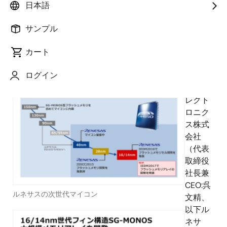
日本語
サンプル
2017年12月6日
カート
ログイン
ルネ
サス エ
レクト
ロニク
ス株式
会社
（代表
取締役
社長兼
CEO:呉
ルネサスの次世代マイコン
文精、
以下ル
ネサ