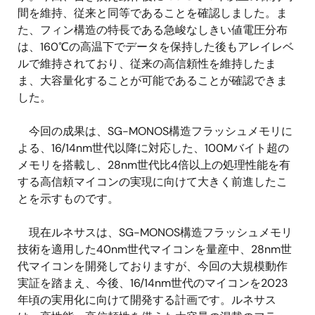
間を維持、従来と同等であることを確認しました。ま
た、フィン構造の特長である急峻なしきい値電圧分布
は、160℃の高温下でデータを保持した後もアレイレベ
ルで維持されており、従来の高信頼性を維持したま
ま、大容量化することが可能であることが確認できま
した。
今回の成果は、SG-MONOS構造フラッシュメモリに
よる、16/14nm世代以降に対応した、100Mバイト超の
メモリを搭載し、28nm世代比4倍以上の処理性能を有
する高信頼マイコンの実現に向けて大きく前進したこ
とを示すものです。
現在ルネサスは、SG-MONOS構造フラッシュメモリ
技術を適用した40nm世代マイコンを量産中、28nm世
代マイコンを開発しておりますが、今回の大規模動作
実証を踏まえ、今後、16/14nm世代のマイコンを2023
年頃の実用化に向けて開発する計画です。ルネサス