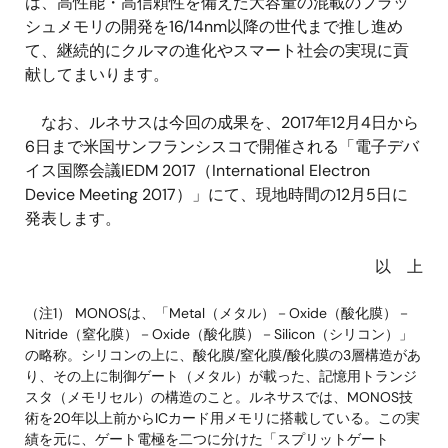
は、高性能・高信頼性を備えた大容量の混載のフラッ
シュメモリの開発を16/14nm以降の世代まで推し進め
て、継続的にクルマの進化やスマート社会の実現に貢
献してまいります。
なお、ルネサスは今回の成果を、2017年12月4日から
6日まで米国サンフランシスコで開催される「電子デバ
イス国際会議IEDM 2017（International Electron
Device Meeting 2017）」にて、現地時間の12月5日に
発表します。
以 上
（注1） MONOSは、「Metal（メタル）－Oxide（酸化膜）－
Nitride（窒化膜）－Oxide（酸化膜）－Silicon（シリコン）」
の略称。シリコンの上に、酸化膜/窒化膜/酸化膜の3層構造があ
り、その上に制御ゲート（メタル）が載った、記憶用トランジ
スタ（メモリセル）の構造のこと。ルネサスでは、MONOS技
術を20年以上前からICカード用メモリに搭載している。この実
績を元に、ゲート電極を二つに分けた「スプリットゲート