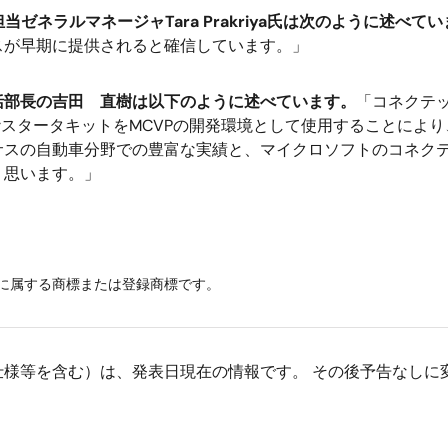
y担当ゼネラルマネージャTara Prakriya氏は次のように述べて
スが早期に提供されると確信しています。」
括部長の吉田 直樹は以下のように述べています。
「コネクテ
arスタータキットをMCVPの開発環境として使用することによ
サスの自動車分野での豊富な実績と、マイクロソフトのコネク
く思います。」
に属する商標または登録商標です。
仕様等を含む）は、発表日現在の情報です。 その後予告なしに