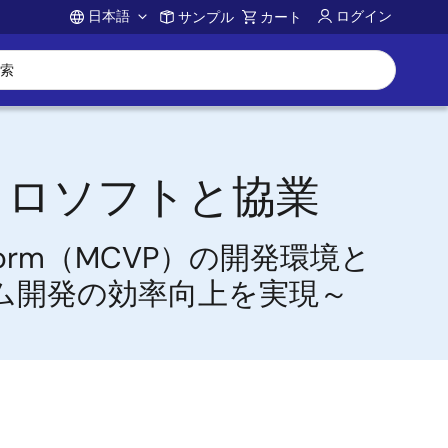
日本語
ログイン
サンプル
カート
Account
クロソフトと協業
latform（MCVP）の開発環境と
ム開発の効率向上を実現～