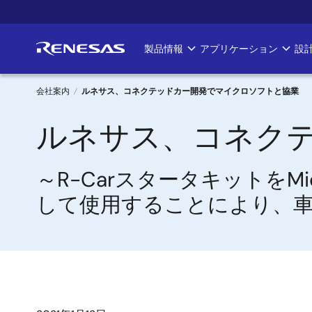
メ
イ
ン
製品情報
アプリケーション
設
Main
コ
ン
navigation
テ
会社案内
ルネサス、コネクテッドカー開発でマイクロソフトと協業
ン
パ
ルネサス、コネク
ツ
に
ン
移
～R-CarスタータキットをMicros
く
動
して使用することにより、
ず