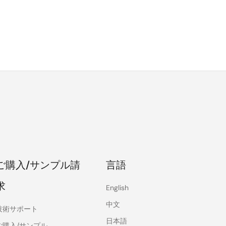
ご購入/サンプル請
言語
求
English
中文
技術サポート
日本語
ご購入/サンプル