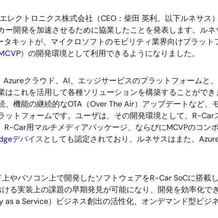
エレクトロニクス株式会社（CEO：柴田 英利、以下ルネサス）は
ー開発を加速させるために協業したことを発表します。ルネサスの車載用
スタータキットが、マイクロソフトのモビリティ業界向けプラット
（MCVP）
の開発環境として利用できるようになりました。
、Azureクラウド、AI、エッジサービスのプラットフォーム
業はこれを活用して各種ソリューションを構築することができ
続、機能の継続的なOTA（Over The Air）アップデート
ットフォームです。ユーザは、その開発環境として、R-Carスタータ
e）、R-Car用マルチメディアパッケージ、ならびにMCVPのコ
T Edgeデバイス
としても認定されており、ルネサスはまた、Azure IoT
やパソコン上で開発したソフトウェアをR-Car SoCに搭
おける実装上の課題の早期発見が可能になり、開発を効率化で
ty as a Service）ビジネス創出の活性化、オンデマンド