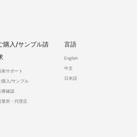
ご購入/サンプル請
言語
求
English
中文
技術サポート
日本語
ご購入/サンプル
在庫確認
営業所・代理店