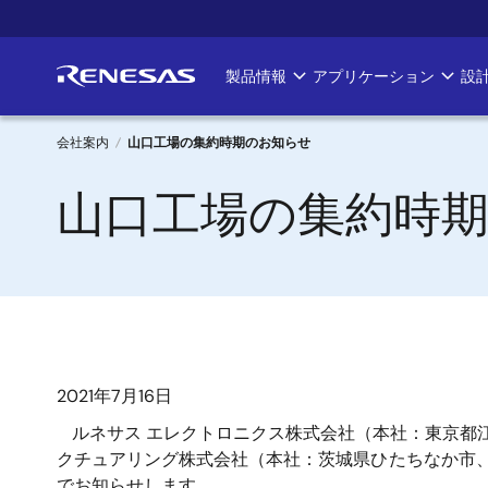
メ
イ
ン
製品情報
アプリケーション
設
Main
コ
ン
navigation
テ
会社案内
山口工場の集約時期のお知らせ
ン
パ
山口工場の集約時
ツ
に
ン
移
く
動
ず
2021年7月16日
ルネサス エレクトロニクス株式会社（本社：東京都江
クチュアリング株式会社（本社：茨城県ひたちなか市、
でお知らせします。