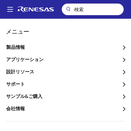
メ
イ
A
ン
Main
コ
会社案内
半導体製造工場（那珂工場）の火災発生に関するお知らせ
navigation
メニュー
ン
パ
半導体製造工場（那珂工
テ
ン
ン
製品情報
場）の火災発生に関するお
ツ
く
知らせ
に
アプリケーション
ず
移
設計リソース
動
サポート
サンプル&ご購入
2021年3月19日
会社情報
2021年３月19日午前２時47分、ルネサス エレクトロ
ニクス株式会社（代表取締役社長兼ＣＥＯ：柴田 英
利、以下、当社）の生産子会社であるルネサス セミコ
ンダクタ マニュファクチュアリング株式会社の那珂工