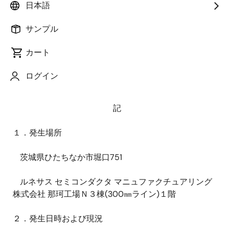
日本語
場（茨城県ひたちなか市）のＮ３棟（300㎜ライン）
の一部工程において、火災が発生しましたので、下記
サンプル
のとおりお知らせします。同日午前８時12分に鎮火し
ておりますが、近隣住民の皆さま、お客様、関係企業
カート
の皆さま、関係当局の皆さまなど多くの方々に多大な
るご心配とご迷惑をおかけしていることを深くお詫び
ログイン
いたします。
記
１．発生場所
茨城県ひたちなか市堀口751
ルネサス セミコンダクタ マニュファクチュアリング
株式会社 那珂工場Ｎ３棟(300㎜ライン)１階
２．発生日時および現況