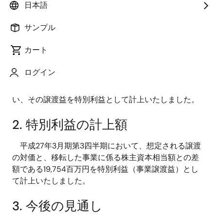
日本語
記
サンプル
1. 特別利益計上の理由
カート
平成26年6月11日に「子会社の異動を伴う株式の譲渡
ログイン
に関するお知らせ」にて公表しました旧ルネサスエス
ピードライバ社の当社が保有する全株式の譲渡に伴
い、その譲渡益を特別利益として計上いたしました。
2. 特別利益の計上額
平成27年3月期第3四半期において、想定される譲渡
の対価と、移転した事業に係る株主資本相当額との差
額である19,754百万円を特別利益（事業譲渡益）とし
て計上いたしました。
3. 今後の見通し