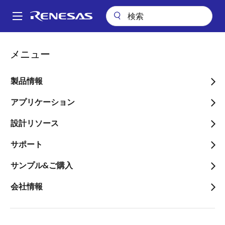
メ
イ
A
ン
Main
コ
会社案内
navigation
メニュー
ン
特別利益（事業譲渡益）の発生に関するお知らせ（継続開示）
パ
テ
ン
特別利益（事業譲渡益）の
ン
製品情報
ツ
く
発生に関するお知らせ（継
に
アプリケーション
ず
続開示）
移
設計リソース
動
サポート
サンプル&ご購入
2015年2月5日
会社情報
当社は、平成27年3月期通期 第3四半期において、下
記のとおり、特別利益を計上することとなりましたの
でお知らせいたします。