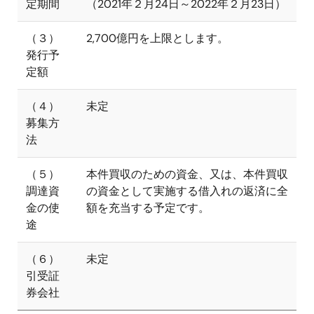
定期間
（2021年２月24日～2022年２月23日）
（３）
2,700億円を上限とします。
発行予
定額
（４）
未定
募集方
法
（５）
本件買収のための資金、又は、本件買収
調達資
の資金として実施する借入れの返済に全
金の使
額を充当する予定です。
途
（６）
未定
引受証
券会社