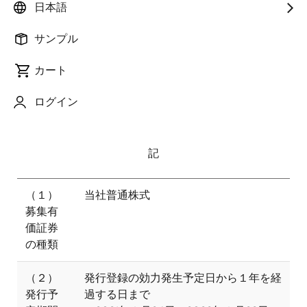
す。
日本語
今回の発行登録は、本日付「英国Dialog社の買収手続
サンプル
き開始の合意について」にてお知らせしたDialog
カート
Semiconductor Plc (CEO : Jalal Bagherli)の買収（以
下、本件買収）のための買収資金の一部を調達するた
ログイン
め、新株式の発行を機動的に行う体制を整えることを
目的としております。
記
（１）
当社普通株式
募集有
価証券
の種類
（２）
発行登録の効力発生予定日から１年を経
発行予
過する日まで