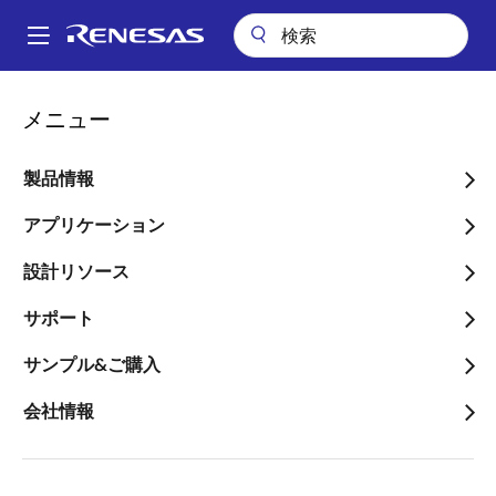
メ
イ
A
ン
Main
コ
会社案内
新株式発行に係る発行登録に関するお知らせ
navigation
メニュー
ン
パ
新株式発行に係る発行登録
テ
ン
ン
製品情報
に関するお知らせ
ツ
く
に
アプリケーション
ず
移
設計リソース
動
サポート
2021年2月8日
サンプル&ご購入
新株式発行に係る発行登録に関するお知らせ
ルネサス エレクトロニクス株式会社（代表取締役社
会社情報
長兼ＣＥＯ：柴田 英利、以下、当社）は、2021年２
月８日付で下記のとおり新株発行に係る発行登録書を
関東財務局に提出しましたので、お知らせいたしま