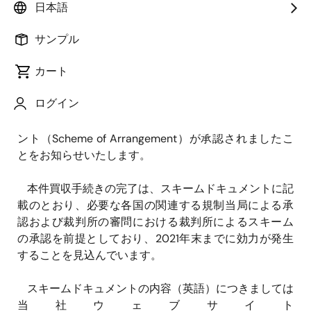
８日付「
英国Dialog社の買収手続き開始の合意につい
日本語
て
」および、2021年３月８日付「
英国Dialog社の買収
に係るスキームドキュメントの発送に関するお知ら
サンプル
せ
」に関連して、2021年４月９日（英国時間）に、裁
カート
判所の指示に従って招集される英国Dialog
Semiconductor Plc (CEO : Jalal Bagherli、以下、Dialog
ログイン
社)の株主集会およびDialog社の株主総会における決議
により、本件買収を含むスキーム・オブ・アレンジメ
ント（Scheme of Arrangement）が承認されましたこ
とをお知らせいたします。
本件買収手続きの完了は、スキームドキュメントに記
載のとおり、必要な各国の関連する規制当局による承
認および裁判所の審問における裁判所によるスキーム
の承認を前提としており、2021年末までに効力が発生
することを見込んでいます。
スキームドキュメントの内容（英語）につきましては
当社ウェブサイト