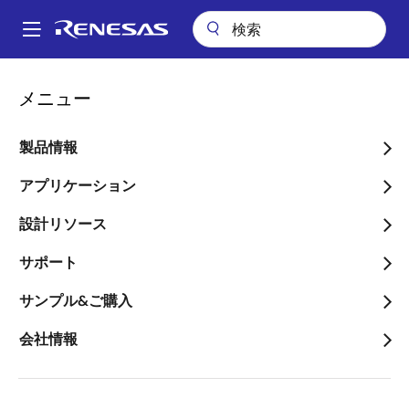
メ
イ
A
ン
Main
コ
会社案内
navigation
メニュー
ン
英国Dialog社の株主集会及び株主総会における承認決議に関するお知
パ
らせ
テ
ン
ン
製品情報
英国Dialog社の株主集会及
ツ
く
び株主総会における承認決
に
アプリケーション
ず
移
議に関するお知らせ
設計リソース
動
サポート
サンプル&ご購入
会社情報
2021年4月10日
ルネサス エレクトロニクス株式会社（代表取締役社
長兼CEO：柴田 英利、以下、当社）は、2021年２月