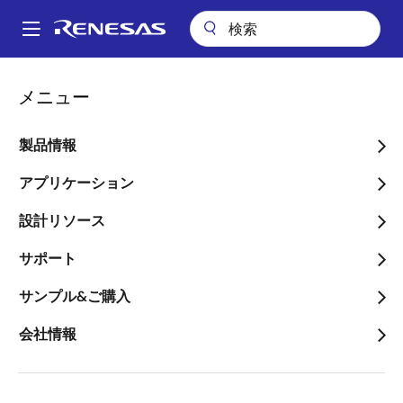
メ
イ
A
ン
Main
コ
会社案内
ニュースルーム
navigation
メニュー
ン
（開示事項の経過）当社連結子会社による事業譲渡完了に関するお知
パ
らせ
テ
ン
ン
製品情報
（開示事項の経過）当社連
ツ
く
結子会社による事業譲渡完
に
アプリケーション
ず
移
了に関するお知らせ
設計リソース
動
サポート
サンプル&ご購入
会社情報
2026年7月1日
ルネサス エレクトロニクス株式会社（本社：東京都
江東区、代表執行役社長兼
CEO
：柴田 英利、以下、当