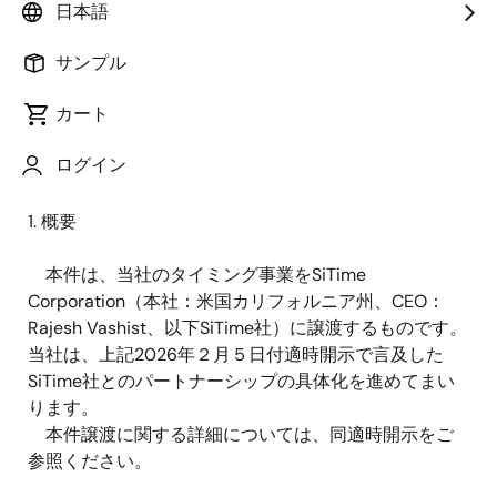
社）は、
2026
年２月５日付「
当社連結子会社による事
日本語
業譲渡に関するお知らせ
」にて公表しました当社タイ
ミング事業の譲渡に係る取引について、
2026
年７月１
サンプル
日付で譲渡手続きが完了しましたので、下記の通りお
カート
知らせします。
ログイン
記
1. 概要
本件は、当社のタイミング事業を
SiTime
Corporation
（本社：米国カリフォルニア州、
CEO
：
Rajesh Vashist
、以下
SiTime
社）に譲渡するものです。
当社は、上記
2026
年２月５日付適時開示で言及した
SiTime
社とのパートナーシップの具体化を進めてまい
ります。
本件譲渡に関する詳細については、同適時開示をご
参照ください。