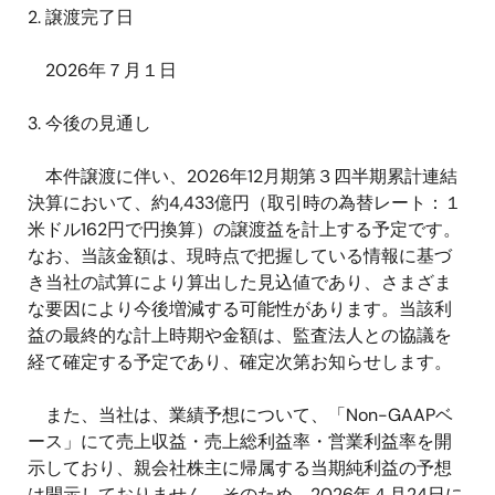
2.
譲渡完了日
2026
年７月１日
3. 今後の見通し
本件譲渡に伴い、
2026
年
12
月期第３四半期累計連結
決算において、約
4,433
億円（取引時の為替レート：１
米ドル
162
円で円換算）の譲渡益を計上する予定です。
なお、当該金額は、現時点で把握している情報に基づ
き当社の試算により算出した見込値であり、さまざま
な要因により今後増減する可能性があります。当該利
益の最終的な計上時期や金額は、監査法人との協議を
経て確定する予定であり、確定次第お知らせします。
また、当社は、業績予想について、「
Non-GAAP
ベ
ース」にて売上収益・売上総利益率・営業利益率を開
示しており、親会社株主に帰属する当期純利益の予想
は開示しておりません。そのため、
2026
年４月
24
日に