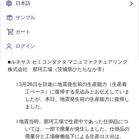
報（最終報）としてお知らせします。
日本語
当社グループ拠点として、震源地付近には、那珂工場
サンプル
（茨城県ひたちなか市）、高崎工場（群馬県高崎
カート
市）、米沢工場（山形県米沢市）があります。高崎工
場と米沢工場の復旧は完了していますが、那珂工場の
ログイン
状況は以下のとおりです。
■ルネサス セミコンダクタ マニュファクチュアリング
株式会社 那珂工場（茨城県ひたちなか市）
3
月
26
日を目途に地震発生前の生産能力（生産着
l
工ベース）に復帰する見込みとお伝えしていま
したが、本日、地震発生前の生産能力に復帰し
ました。
地震当時、那珂工場で生産中であった仕掛品につ
l
いては、一部で廃棄が発生しました。仕掛品の
廃棄分と工場稼働低下による生産ロス分は、