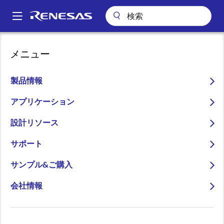
メ
イ
A
ン
Main
コ
会社案内
ニュースルーム
navigation
メニュー
ン
「福島県沖地震」による当社事業活動への影響について（第四報 最
パ
終報）
テ
ン
ン
製品情報
「福島県沖地震」による当
ツ
く
社事業活動への影響につい
に
アプリケーション
ず
移
て（第四報 最終報）
設計リソース
動
サポート
サンプル&ご購入
会社情報
2022年3月26日
3
月
16
日（
23
：
36
頃）に発生しました福島県沖地震に
よる当社事業活動への影響について以下のとおり第四