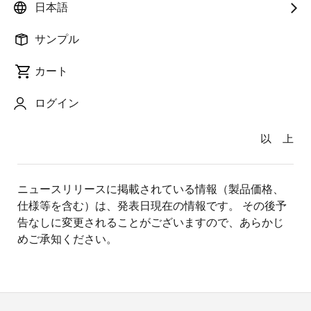
て、第3報をお知らせします。
日本語
当社事業所の確認状況については、9月2日を目標に
サンプル
川尻工場を震災前の生産能力（生産着工ベース）へ復
カート
旧させるとしていましたが、計画通り本日2日夜までに
復旧を完了する予定です。関係各位の多大なるご協力
ログイン
に御礼申し上げます。
以 上
ニュースリリースに掲載されている情報（製品価格、
仕様等を含む）は、発表日現在の情報です。 その後予
告なしに変更されることがございますので、あらかじ
めご承知ください。