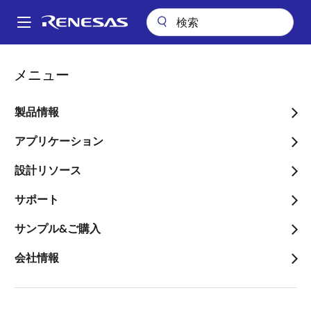
メ
イ
A
ン
Main
コ
会社案内
ニュースルーム
navigation
メニュー
ン
「熊本県熊本地方地震」による当社事業活動への影響について（第3
パ
報）
テ
ン
ン
製品情報
「熊本県熊本地方地震」に
ツ
く
よる当社事業活動への影響
に
アプリケーション
ず
移
について（第3報）
設計リソース
動
サポート
サンプル&ご購入
会社情報
2016年9月2日
8月31日（19：46）に発生しました熊本県熊本地方を
震源とする地震による当社事業活動への影響につい