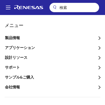
メ
イ
A
ン
Main
コ
会社案内
ニュースルーム
navigation
メニュー
ン
「福島県沖地震」による当社事業活動への影響について（第二報）
パ
テ
ン
「福島県沖地震」による当
ン
製品情報
ツ
く
社事業活動への影響につい
に
アプリケーション
ず
て（第二報）
移
設計リソース
動
サポート
サンプル&ご購入
2022年3月18日
会社情報
3
月
16
日（
23
：
36
頃）に発生しました福島県沖地震に
よる当社事業活動への影響について以下のとおり第二
報としてお知らせします。