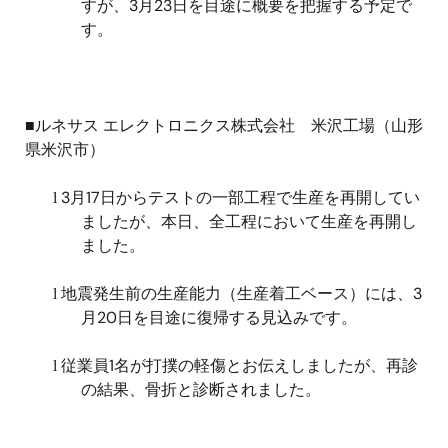
すが、
3
月
23
日を目途に概要を把握する予定で
す。
■ルネサス エレクトロニクス株式会社 米沢工場（山形
県米沢市）
3
月
17
日からテストの一部工程で生産を再開してい
l
ましたが、本日、全工程において生産を再開し
ました。
地震発生前の生産能力（生産着工ベース）には、
3
l
月
20
日を目途に復帰する見込みです。
従業員
1
名が打撲の軽傷とお伝えしましたが、再診
l
の結果、骨折と診断されました。