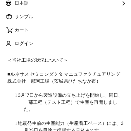
日本語
当社グループ拠点として、震源地付近には、那珂工
サンプル
場（茨城県ひたちなか市）、高崎工場（群馬県高崎
市）、米沢工場（山形県米沢市）があり、状況は以下
カート
のとおりです。
ログイン
＜当社工場の状況について＞
■ルネサス セミコンダクタ マニュファクチュアリング
株式会社 那珂工場（茨城県ひたちなか市）
3
月
17
日から製造設備の立ち上げを開始し、同日、
l
一部工程（テスト工程）で生産を再開しまし
た。
地震発生前の生産能力（生産着工ベース）には、
3
l
月
23
日を目途に復帰する見込みです。