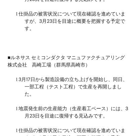
仕掛品の被害状況について現在確認を進めていま
l
すが、
3
月
23
日を目途に概要を把握する予定で
す。
■ルネサス セミコンダクタ マニュファクチュアリング
株式会社 高崎工場（群馬県高崎市）
3
月
17
日から製造設備の立ち上げを開始し、同日、
l
一部工程（テスト工程）で生産を再開しまし
た。
地震発生前の生産能力（生産着工ベース）には、
3
l
月
23
日を目途に復帰する見込みです。
仕掛品の被害状況について現在確認を進めていま
l