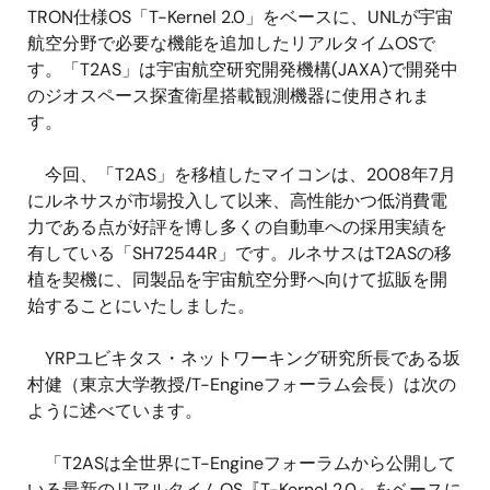
TRON仕様OS「T-Kernel 2.0」をベースに、UNLが宇宙
航空分野で必要な機能を追加したリアルタイムOSで
す。「T2AS」は宇宙航空研究開発機構(JAXA)で開発中
のジオスペース探査衛星搭載観測機器に使用されま
す。
今回、「T2AS」を移植したマイコンは、2008年7月
にルネサスが市場投入して以来、高性能かつ低消費電
力である点が好評を博し多くの自動車への採用実績を
有している「SH72544R」です。ルネサスはT2ASの移
植を契機に、同製品を宇宙航空分野へ向けて拡販を開
始することにいたしました。
YRPユビキタス・ネットワーキング研究所長である坂
村健（東京大学教授/T-Engineフォーラム会長）は次の
ように述べています。
「T2ASは全世界にT-Engineフォーラムから公開して
いる最新のリアルタイムOS『T-Kernel 2.0』をベースに