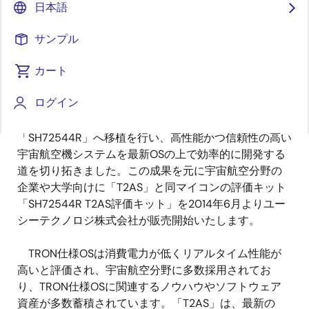
日本語
ユビキタス・コンピューティング技術の基盤研究を
推進するYRPユビキタス・ネットワーキング研究所（以
サンプル
下「UNL」、所長：坂村健・東京大学教授）は、宇宙航
カート
空分野向けに対応した高信頼リアルタイムOS「T-
Kernel 2.0 AeroSpace（以下「T2AS」）」を、ルネサ
ログイン
ス エレクトロニクス株式会社（以下「ルネサス」、代
表取締役会長兼CEO： 作田久男）の車載用マイコン
「SH72544R」へ移植を行い、高性能かつ信頼性の高い
宇宙航空機システムを最新OSの上で効率的に開発する
道を切り拓きました。この成果を元に宇宙航空分野の
企業や大学向けに「T2AS」と同マイコンの評価キット
「SH72544R T2AS評価キット」を2014年6月よりユー
シーテクノロジ株式会社が販売開始いたします。
TRON仕様OSは消費電力が低くリアルタイム性能が
高いと評価され、宇宙航空分野に多数採用されてお
り、TRON仕様OSに関連するノウハウやソフトウェア
資産が多数蓄積されています。「T2AS」は、最新の