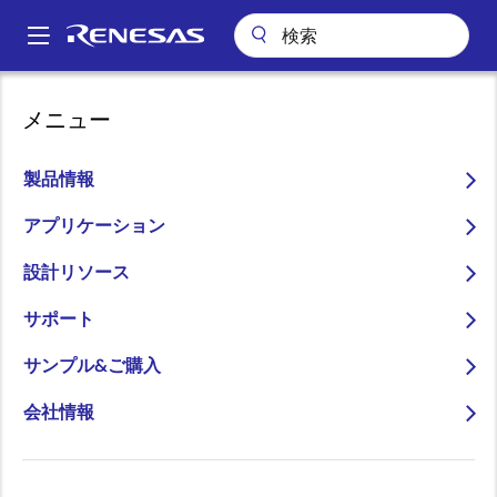
メ
イ
A
ン
Main
コ
会社案内
ニュースルーム
navigation
メニュー
ン
宇宙航空分野向け高信頼リアルタイムOS「T-Kernel 2.0 AeroSpace」
パ
をルネサス製車載用マイコン「SH72544R」に移植
テ
ン
ン
製品情報
宇宙航空分野向け高信頼リ
ツ
く
アルタイムOS「T-Kernel
に
アプリケーション
ず
移
2.0 AeroSpace」をルネサ
設計リソース
動
ス製車載用マイコン
サポート
「SH72544R」に移植
サンプル&ご購入
会社情報
2014年5月16日