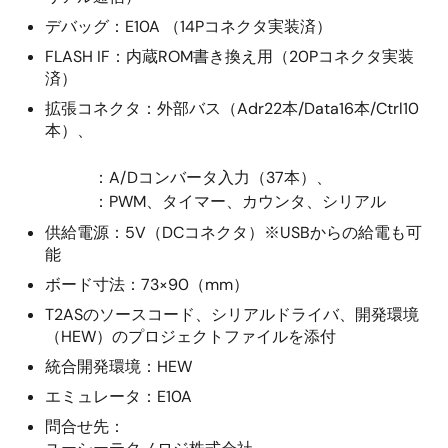
デバッグ：E10A （14Pコネクタ実装済）
FLASH IF：内蔵ROM書き換え用（20Pコネクタ実装
済）
拡張コネクタ：外部バス（Adr22本/Data16本/Ctrl10
本）、
：A/Dコンバータ入力（37本）、
：PWM、タイマー、カウンタ、シリアル
供給電源：5V（DCコネクタ）※USBからの給電も可
能
ボード寸法：73×90（mm）
T2ASのソースコード、シリアルドライバ、開発環境
（HEW）のプロジェクトファイルを添付
統合開発環境：HEW
エミュレータ：E10A
問合せ先：