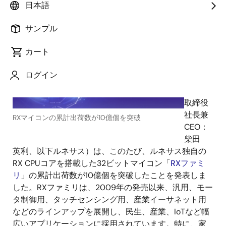
2022年1月20日
日本語
ルネ
サンプル
サス エ
レクト
カート
ロニク
ス株式
ログイン
会社
（代表
取締役
社長兼
RXマイコンの累計出荷数が10億個を突破
CEO：
柴田
英利、以下ルネサス）は、このたび、ルネサス独自の
RX CPUコアを搭載した32ビットマイコン「
RXファミ
リ
」の累計出荷数が10億個を突破したことを発表しま
した。RXファミリは、2009年の発売以来、汎用、モー
タ制御用、タッチセンシング用、産業イーサネット用
などのラインアップを展開し、民生、産業、IoTなど幅
広いアプリケーションに採用されています。特に、家