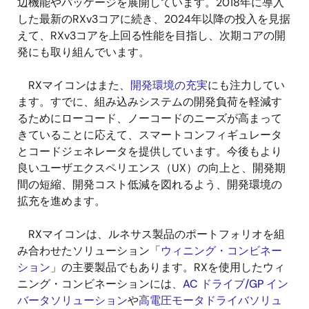
辺機能やパッケージを展開しています。2018年に導入
した最新のRXv3コアに続き、2024年以降の投入を見据
えて、RXv3コアを上回る性能を目指し、次期コアの開
発にも取り組んでいます。
RXマイコンはまた、
開発環境の充実
にも注力してい
ます。すでに、組み込みシステムの開発負荷を軽減す
るためにローコード、ノーコードのニーズが高まって
きていることに応えて、スマートコンフィギュレータ
とコードジェネレータを提供しています。今後もより
良いユーザエクスペリエンス（UX）の向上と、開発期
間の短縮、開発コスト低減を図れるよう、開発環境の
拡充を進めます。
RXマイコンは、ルネサス製品のポートフォリオを組
み合わせたソリューション「
ウィニング・コンビネー
ション
」の主要製品でもあります。RXを使用したウィ
ニング・コンビネーションには
、AC ドライブ/GP イン
バータソリューション
や
高電圧モータドライバソリュ