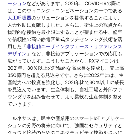
ーション
などがあります。2021年、COVID-19の際に
は、このウィニング・コンビネーションの一つである
人工呼吸器
のソリューションを提供することにより、
人命救助に貢献しました。さらに、衛生上の観点から
物理的な接触を最小限にすることが望まれる中、堅牢
で信頼性の高い静電容量式タッチセンシング技術を活
用した「
非接触ユーザインタフェース・リファレンス
デザイン
」など、非接触アプリケーションでの応用も
広がっています。こうしたことから、RXマイコンは
2021年、30％以上の記録的な高成長を達成し、売上高
350億円を超える見込みです。さらに2022年には、生
産能力への投資を強化し、2021年比で30％以上の成長
を見込んでいます。生産体制も、自社工場と外部ファ
ウンダリを組み合わせて、より柔軟な生産体制を整え
ていきます。
ルネサスは、民生や産業用のスマートIoTアプリケー
ションの分野の将来に向けて、強固なセキュリティと
クラウド接続のためのコネクティビティ技術をさらに