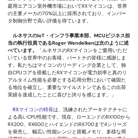
庭用エアコン室外機市場においてRXマイコンは、世界
の主要メーカの70%以上に採用されており、インバー
タ制御分野で高い評価を得ています。
ルネサスのIoT・インフラ事業本部、MCUビジネス担
当の執行役員であるRoger Wendelkenは次のように述
べています。
「ルネサスのRXマイコンをご愛用いただ
いている世界中のお客様、パートナの皆様に感謝しま
す。私たちはマイコンのリーディング企業として、独
自CPUコアを搭載したRXマイコンが電力効率と真のリ
アルタイム性能を必要とする応用分野において確固た
る地位を確立し、重要なマイルストンであるこの出荷
実績を達成したことに喜びと誇りを感じます。」
RXマイコンの特長
は、洗練されたアーキテクチャに
よる高いCPU性能です。現在、ローエンドのRX100から
RX200、RX600とハイエンドのRX700まで4シリーズ
を発売し、幅広い性能レンジと搭載メモリ、多様な周