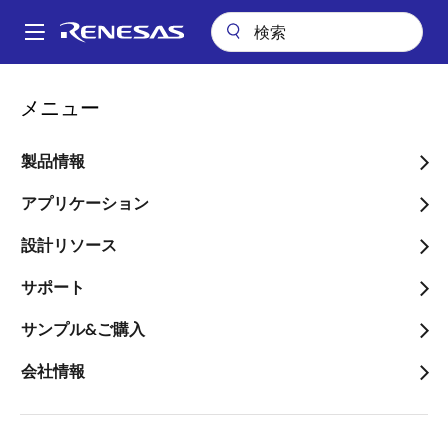
メ
イ
A
ン
Main
コ
会社案内
ニュースルーム
navigation
メニュー
ン
ルネサス、32ビットマイコンRXファミリの累計出荷数が10億個を突破
パ
テ
ン
ルネサス、32ビットマイ
ン
製品情報
ツ
く
コンRXファミリの累計出荷
に
アプリケーション
ず
数が10億個を突破
移
設計リソース
動
～Renesas Xtreme（RX）マイコンは、
サポート
民生、産業、IoTなど幅広いアプリケー
ションに採用～
サンプル&ご購入
会社情報