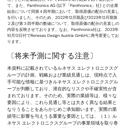
て、また、Panthronics AG (以下「Panthronics」社) との企業
結合について同第４四半期において、取得原価の配分の見直し
を行いました。そのため、2022年12月期及び2023年12月期第
２及び第３四半期の数値について、取得原価の配分の見直しの
内容を反映させております。なお、Panthronics社は、2023年
10月12日付でRenesas Design Austria GmbHに商号変更してお
ります。
〔将来予測に関する注意〕
本資料に記載されているルネサス エレクトロニクスグ
ループの計画、戦略および業績見通しは、現時点で入
手可能な情報に基づきルネサス エレクトロニクスグル
ープが判断しており、潜在的なリスクや不確実性が含
まれております。そのため、実際の業績等は、様々な
要因により、これら見通し等とは大きく異なる結果と
なりうることをあらかじめご承知願います。実際の業
績等に影響を与えうる重要な要因としては、（１）ル
ネサス エレクトロニクスグループの事業領域を取り巻