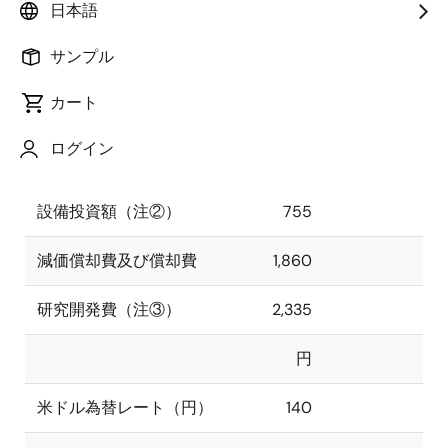
日本語
売上収益
14,694
100.0
サンプル
営業利益
3,908
26.6
カート
親会社の所有者に帰属す
3,371
22.9
ログイン
る当期利益
設備投資額（注②）
755
減価償却費及び償却費
1,860
研究開発費（注③）
2,335
円
米ドル為替レート（円）
140