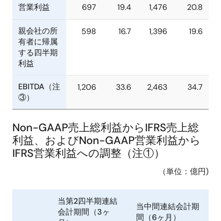
営業利益
697
19.4
1,476
20.8
親会社の所
598
16.7
1,396
19.6
有者に帰属
する四半期
利益
EBITDA（注
1,206
33.6
2,463
34.7
③）
Non-GAAP売上総利益からIFRS売上総
利益、およびNon-GAAP営業利益から
IFRS営業利益への調整（注①）
（単位：億円)
当第2四半期連結
当中間連結会計期
会計期間（3ヶ
間（6ヶ月）