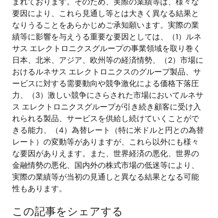
まれております。そのため、実際の業績等は、様々な
要因により、これら見通し等とは大きく異なる結果と
なりうることをあらかじめご承知願います。実際の業
績等に影響を与えうる重要な要因としては、（1）ルネ
サス エレクトロニクスグループの事業領域を取り巻く
日本、北米、アジア、欧州等の経済情勢、（2）市場に
おけるルネサス エレクトロニクスのグループ製品、サ
ービスに対する需要動向や競争激化による価格下落圧
力、（3）激しい競争にさらされた市場においてルネサ
ス エレクトロニクスグループが引き続き顧客に受け入
れられる製品、サービスを供給し続けていくことがで
きる能力、（4）為替レート（特に米ドルと円との為替
レート）の変動等がありますが、これら以外にも様々
な要因がありえます。また、世界経済の悪化、世界の
金融情勢の悪化、国内外の株式市場の低迷等により、
実際の業績等が当初の見通しと異なる結果となる可能
性もあります。
この記事をシェアする