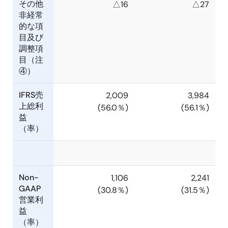
その他
△16
△27
非経常
的な項
目及び
調整項
目（注
④）
IFRS売
2,009
3,984
上総利
(56.0％)
(56.1％)
益
（率）
Non-
1,106
2,241
GAAP
(30.8％)
(31.5％)
営業利
益
（率）