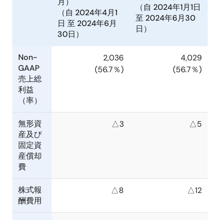
月）
（自 2024年1月1日
（自 2024年4月1
至 2024年6月30
日 至 2024年6月
日）
30日）
Non-
2,036
4,029
GAAP
(56.7％)
(56.7％)
売上総
利益
（率）
無形資
△3
△5
産及び
固定資
産償却
費
株式報
△8
△12
酬費用