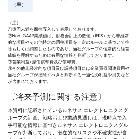
（率）
（注）
①億円未満を四捨五入して表示しております。
②Non-GAAP業績値は、財務会計上の数値（IFRS）から非経常
的な項目やその他特定の調整項目を一定のル―ルに基づいて控
除もしくは調整したものであり、当社グループの恒常的な経営
成績を理解するために有用な情報と判断しております。
③営業利益+減価償却費及び償却費。
④その他非経常的な項目及び調整項目には企業買収関連費用や
当社グループが控除すべきと判断する一過性の利益や損失など
が含まれております。
〔将来予測に関する注意〕
本資料に記載されているルネサス エレクトロニクスグ
ループの計画、戦略および業績見通しは、現時点で入
手可能な情報に基づきルネサス エレクトロニクスグル
ープが判断しており、潜在的なリスクや不確実性が含