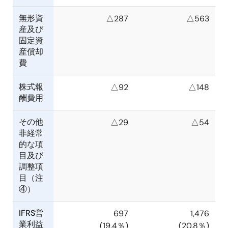
無形資
△287
△563
産及び
固定資
産償却
費
株式報
△92
△148
酬費用
その他
△29
△54
非経常
的な項
目及び
調整項
目（注
④）
IFRS営
697
1,476
業利益
(19.4％)
(20.8％)