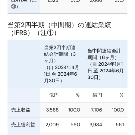
1,328
37.0
2,666
37.5
③）
当第2四半期（中間期）の連結業績
（IFRS）（注①）
当第2四半期連
当中間連結会計
結会計期間（3
期間（6ヶ月）
ヶ月）
（自 2024年1月1
（自 2024年4月
日 至 2024年6月
1日 至 2024年6
30日）
月30日）
億円
％
億円
％
売上収益
3,588
100.0
7,106
100.0
売上総利益
2,009
56.0
3,984
56.1