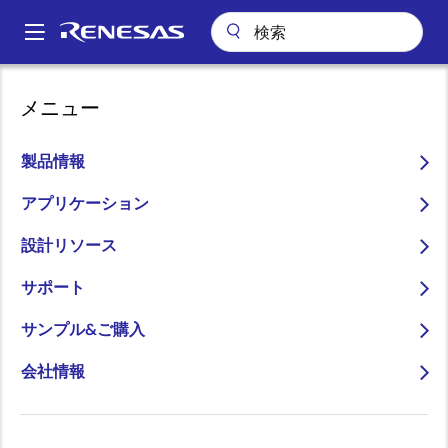
メ
イ
A
ン
Main
コ
会社案内
ニュースルーム
navigation
メニュー
ン
2024年12月期 第2四半期（中間期）決算概要
パ
テ
ン
2024年12月期 第2四半期
ン
製品情報
ツ
く
（中間期）決算概要
に
アプリケーション
ず
移
設計リソース
動
サポート
2024年7月25日
サンプル&ご購入
当第2四半期（中間期）の連結業績
会社情報
（Non-GAAP）（注①②）
当第2四半期連
当中間連結会計