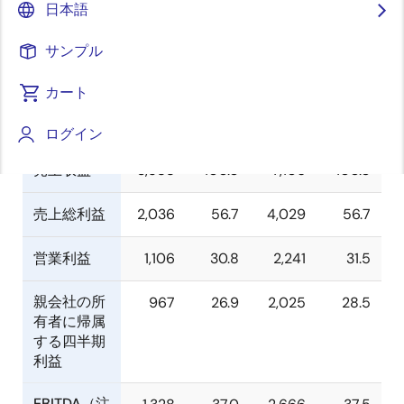
結会計期間（3
日本語
期間（6ヶ月）
ヶ月）
（自 2024年1月1
（自 2024年4月
サンプル
日 至 2024年6月
1日 至 2024年6
30日）
月30日）
カート
億円
％
億円
％
ログイン
売上収益
3,588
100.0
7,106
100.0
売上総利益
2,036
56.7
4,029
56.7
営業利益
1,106
30.8
2,241
31.5
親会社の所
967
26.9
2,025
28.5
有者に帰属
する四半期
利益
EBITDA（注