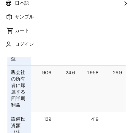
30日）
日）
日本語
サンプル
億円
％
億円
％
カート
売上収
3,687
100.0
7,281
100.0
益
ログイン
営業利
973
26.4
2,205
30.3
益
親会社
906
24.6
1,958
26.9
の所有
者に帰
属する
四半期
利益
設備投
139
419
資額
（注