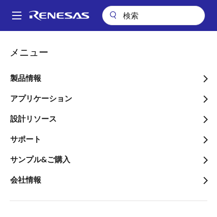
メ
イ
A
ン
Main
コ
会社案内
ニュースルーム
2023年12月期 第2四半期 決算概要(IFRS)
navigation
メニュー
ン
パ
2023年12月期 第2四半期 決
テ
ン
ン
製品情報
算概要(IFRS)
ツ
く
に
アプリケーション
ず
移
設計リソース
動
サポート
2023年7月27日
サンプル&ご購入
当第2四半期連結
当第2四半期連結
会計期間（3ヶ
累計期間（6ヶ
会社情報
月）
月）
（自 2023年4月1
（自 2023年1月1日
日 至 2023年6月
至 2023年6月30