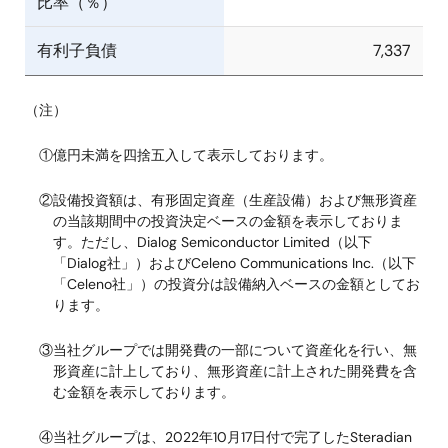
比率（％）
有利子負債
7,337
（注）
①億円未満を四捨五入して表示しております。
②設備投資額は、有形固定資産（生産設備）および無形資産
の当該期間中の投資決定ベースの金額を表示しておりま
す。ただし、Dialog Semiconductor Limited（以下
「Dialog社」）およびCeleno Communications Inc.（以下
「Celeno社」）の投資分は設備納入ベースの金額としてお
ります。
③当社グループでは開発費の一部について資産化を行い、無
形資産に計上しており、無形資産に計上された開発費を含
む金額を表示しております。
④当社グループは、2022年10月17日付で完了したSteradian