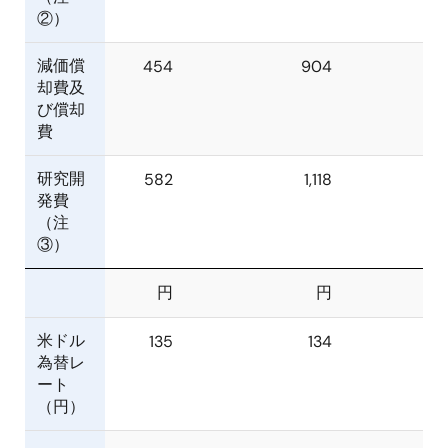
②）
減価償
454
904
却費及
び償却
費
研究開
582
1,118
発費
（注
③）
円
円
米ドル
135
134
為替レ
ート
（円）