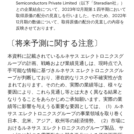
Semiconductors Private Limited（以下「Steradian社」）
との企業結合について、2023年12月期第１四半期において
取得原価の配分の見直しを行いました。そのため、2022年
12月期の数値について、取得原価の配分の見直しの内容を
反映させております。
〔将来予測に関する注意〕
本資料に記載されているルネサス エレクトロニクスグ
ループの計画、戦略および業績見通しは、現時点で入
手可能な情報に基づきルネサス エレクトロニクスグル
ープが判断しており、潜在的なリスクや不確実性が含
まれております。そのため、実際の業績等は、様々な
要因により、これら見通し等とは大きく異なる結果と
なりうることをあらかじめご承知願います。実際の業
績等に影響を与えうる重要な要因としては、（1）ルネ
サス エレクトロニクスグループの事業領域を取り巻く
日本、北米、アジア、欧州等の経済情勢、（2）市場に
おけるルネサス エレクトロニクスのグループ製品、サ