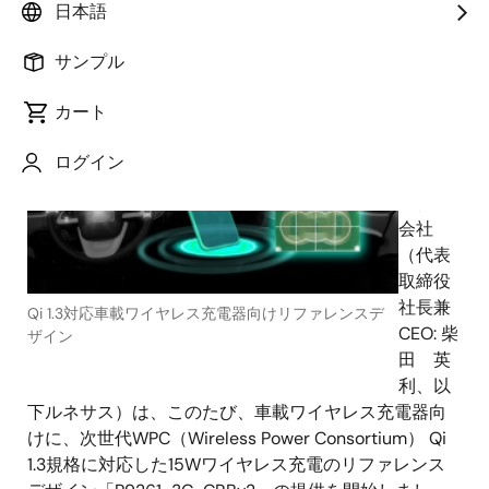
日本語
2022年3月15日
サンプル
ルネ
カート
サス エ
レクト
ログイン
ロニク
ス株式
会社
（代表
取締役
社長兼
Qi 1.3対応車載ワイヤレス充電器向けリファレンスデ
CEO: 柴
ザイン
田 英
利、以
下ルネサス）は、このたび、車載ワイヤレス充電器向
けに、次世代WPC（Wireless Power Consortium） Qi
1.3規格に対応した15Wワイヤレス充電のリファレンス