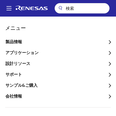
メ
イ
A
ン
Main
コ
会社案内
ニュースルーム
navigation
メニュー
ン
車載ワイヤレス充電器向けに、次世代WPC Qi 1.3規格に対応したリフ
パ
ァレンスデザインを提供開始
テ
ン
ン
製品情報
車載ワイヤレス充電器向け
ツ
く
に、次世代WPC Qi 1.3規格
に
アプリケーション
ず
移
に対応したリファレンスデ
設計リソース
動
ザインを提供開始
サポート
～機能安全レベルASIL Bをサポート
サンプル&ご購入
し、最新スマートフォンの急速充電モ
会社情報
ードに対応～