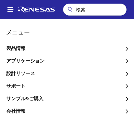
メ
イ
A
ン
Main
コ
会社案内
ニュースルーム
navigation
メニュー
ン
ルネサスとTataが協業し、インド・新興市場向けにエレクトロニクス
パ
の進化を加速
テ
ン
ン
製品情報
ルネサスとTataが協業し、
ツ
く
インド・新興市場向けにエ
に
アプリケーション
ず
移
レクトロニクスの進化を加
設計リソース
動
速
サポート
～戦略的提携関係を結び、自動車、
サンプル&ご購入
IoT、5Gシステム向けに先進技術をも
会社情報
たらす半導体ソリューションの開発で
協業～