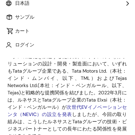
日本語
サンプル
2022年6月29日
カート
ルネサス エレクトロニクス株式会社（本社：東京都
江東区、代表取締役社長兼CEO：柴田 英利、以下、 ル
ログイン
ネサス）は、インドおよび新興市場向けのエレクトロ
ニクスの進化を加速するために、ルネサスの半導体ソ
リューションの設計・開発・製造面において、いずれ
もTataグループ企業である、Tata Motors Ltd.（本社：
インド・ムンバイ、以下、TML）およびTejas
Networks Ltd.(本社：インド・ベンガルール、以下、
Tejas)と戦略的な提携関係を結びました。2022年3月に
は、ルネサスとTataグループ企業のTata Elxsi（本社：
インド・ベンガルール）が
次世代EVイノベーションセ
ンタ（NEVIC）の設立を発表
しましたが、今回の取り
組みは、こうしたルネサスとTataグループの技術・ビ
ジネスパートナーとしての長年にわたる関係性を発展