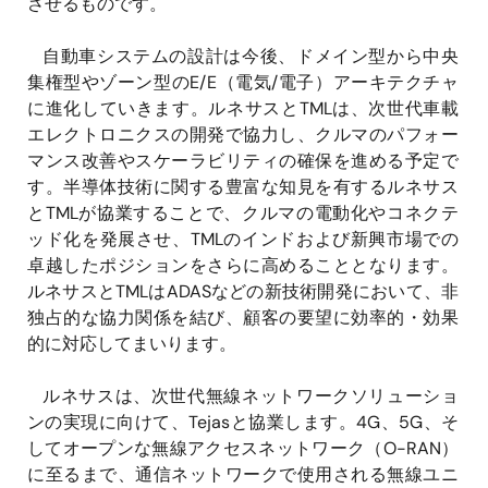
させるものです。
自動車システムの設計は今後、ドメイン型から中央
集権型やゾーン型のE/E（電気/電子）アーキテクチャ
に進化していきます。ルネサスとTMLは、次世代車載
エレクトロニクスの開発で協力し、クルマのパフォー
マンス改善やスケーラビリティの確保を進める予定で
す。半導体技術に関する豊富な知見を有するルネサス
とTMLが協業することで、クルマの電動化やコネクテ
ッド化を発展させ、TMLのインドおよび新興市場での
卓越したポジションをさらに高めることとなります。
ルネサスとTMLはADASなどの新技術開発において、非
独占的な協力関係を結び、顧客の要望に効率的・効果
的に対応してまいります。
ルネサスは、次世代無線ネットワークソリューショ
ンの実現に向けて、Tejasと協業します。4G、5G、そ
してオープンな無線アクセスネットワーク（O-RAN）
に至るまで、通信ネットワークで使用される無線ユニ