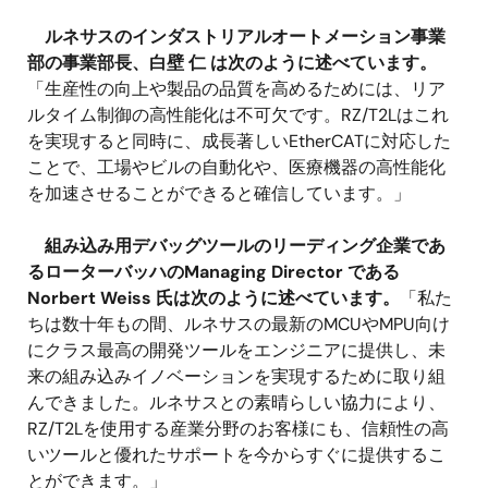
ルネサスのインダストリアルオートメーション事業
部の事業部長、白壁 仁 は次のように述べています。
「生産性の向上や製品の品質を高めるためには、リア
ルタイム制御の高性能化は不可欠です。RZ/T2Lはこれ
を実現すると同時に、成長著しいEtherCATに対応した
ことで、工場やビルの自動化や、医療機器の高性能化
を加速させることができると確信しています。」
組み込み用デバッグツールのリーディング企業であ
るローターバッハのManaging Director である
Norbert Weiss 氏は次のように述べています。
「私た
ちは数十年もの間、ルネサスの最新のMCUやMPU向け
にクラス最高の開発ツールをエンジニアに提供し、未
来の組み込みイノベーションを実現するために取り組
んできました。ルネサスとの素晴らしい協力により、
RZ/T2Lを使用する産業分野のお客様にも、信頼性の高
いツールと優れたサポートを今からすぐに提供するこ
とができます。」