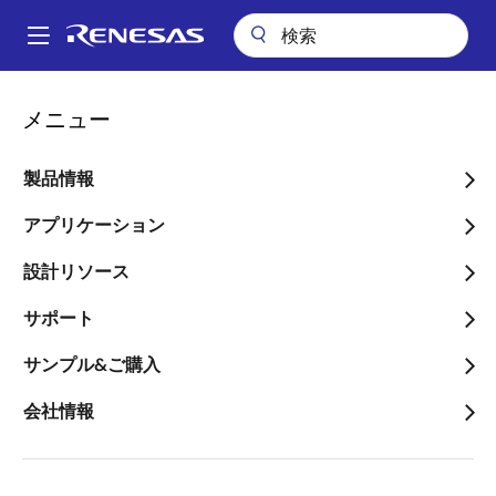
メ
イ
A
ン
Main
コ
会社案内
ニュースルーム
navigation
メニュー
ン
高速かつ高精度にリアルタイム制御が可能な、EtherCAT通信対応の産
パ
業用MPU「RZ/T2L」を発売
テ
ン
ン
製品情報
高速かつ高精度にリアルタ
ツ
く
イム制御が可能な、
に
アプリケーション
ず
移
EtherCAT通信対応の産業
設計リソース
動
用MPU「RZ/T2L」を発売
サポート
～ルネサスの他のMPU/MCUとソフト
サンプル&ご購入
ウェアを流用できるため、ユーザのス
会社情報
ケーラブルな製品展開が容易～