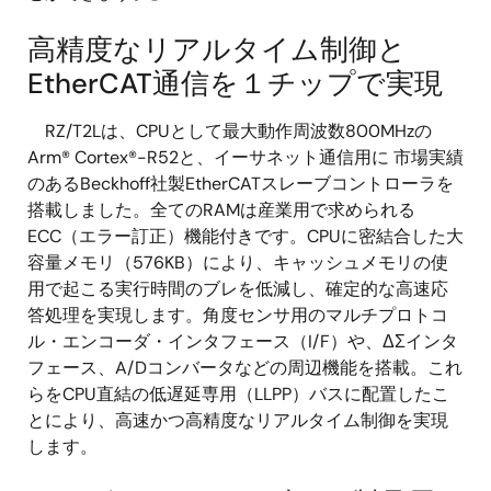
高精度なリアルタイム制御と
EtherCAT通信を１チップで実現
RZ/T2Lは、CPUとして最大動作周波数800MHzの
Arm® Cortex®-R52と、イーサネット通信用に 市場実績
のあるBeckhoff社製EtherCATスレーブコントローラを
搭載しました。全てのRAMは産業用で求められる
ECC（エラー訂正）機能付きです。CPUに密結合した大
容量メモリ（576KB）により、キャッシュメモリの使
用で起こる実行時間のブレを低減し、確定的な高速応
答処理を実現します。角度センサ用のマルチプロトコ
ル・エンコーダ・インタフェース（I/F）や、ΔΣインタ
フェース、A/Dコンバータなどの周辺機能を搭載。これ
らをCPU直結の低遅延専用（LLPP）バスに配置したこ
とにより、高速かつ高精度なリアルタイム制御を実現
します。