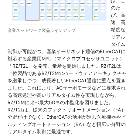
は、こ
のた
び、高
速、高
精度な
産業ネットワーク製品ラインアップ
リアル
タイム
制御が可能かつ、産業イーサネット通信のEtherCATに
対応する産業用MPU（マイクロプロセッサユニット）
「RZ/T2L」を発売、量産を開始しました。RZ/T2Lは、
上位製品であるRZ/T2Mのハードウェアアーキテクチャ
を継承しつつ、成長著しいEtherCAT通信に重点を置き
ました。これにより、ACサーボモータなどに要求され
る高速処理や高いリアルタイム性を実現しながら、
RZ/T2Mに比べ最大50％の小型化を図りました。
RZ/T2Lは、従来のファクトリオートメーション（FA）
分野だけでなく、EtherCATの活用が進む医療機器やビ
ルディングオートメーション（BA）など幅広い分野の
リアルタイム制御に最適です。