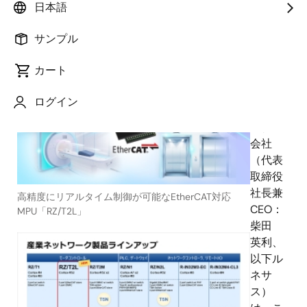
日本語
2023年3月23日
サンプル
ルネ
カート
サス エ
レクト
ログイン
ロニク
ス株式
会社
（代表
取締役
社長兼
高精度にリアルタイム制御が可能なEtherCAT対応
CEO：
MPU「RZ/T2L」
柴田
英利、
以下ル
ネサ
ス）