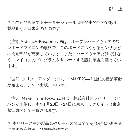
以 上
＊このたび展示するモータモジュールは開発中のものであり、
製品化などは未定のものです。
（注1）ArduinoやRaspberry Piは、オープンハードウェアのワ
ンボードマイコンの規格で、このボードにつながるセンサなど
の周辺部品が充実しています。また、ハードウェアだけではな
く、マイコンのプログラムをサポートする設計環境も整ってい
ます。
（注2）クリス・アンダーソン、「MAKERS―21世紀の産業革命
が始まる」、NHK出版、2012年。
（注3）Maker Faire Tokyo 2014は、株式会社オライリー・ジャ
パンが主催し、本年11月23日～24日に東京ビックサイト（東京
都江東区）で開催されます。
＊ 本リリース中の製品名やサービス名は全てそれぞれの所有者
に属する商標または登録商標です。