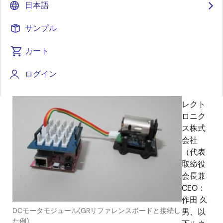
創出に貢献～
日本語
サンプル
カート
2014年11月19日
ログイン
ルネ
サス エ
レクト
ロニク
ス株式
会社
（代表
取締役
会長兼
CEO：
作田 久
DCモータモジュール(GRリファレンスボードと接続し
男、以
た例)