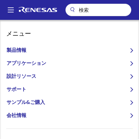
メ
イ
A
ン
Main
コ
会社案内
ニュースルーム
navigation
メニュー
ン
「ルネサス“動くモノ”開発プロジェクト」を立ち上げ、その第一弾と
パ
してモータモジュールを試作し、Maker Faire Tokyo 2014に出展
テ
ン
ン
製品情報
「ルネサス“動くモノ”開発
ツ
く
プロジェクト」を立ち上
に
アプリケーション
ず
移
げ、その第一弾としてモー
設計リソース
動
タモジュールを試作し、
サポート
Maker Faire Tokyo 2014に
サンプル&ご購入
出展
会社情報
～誰でも”動くモノ“を作れるようにす
ることで、新しいモノ作りビジネスの