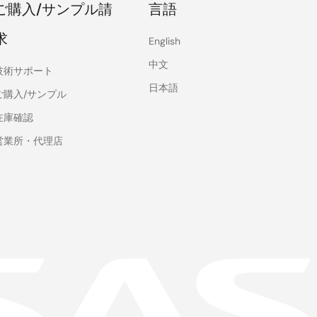
ご購入/サンプル請
言語
求
English
中文
技術サポート
日本語
ご購入/サンプル
在庫確認
営業所・代理店