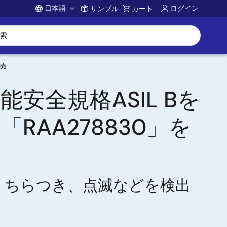
日本語
ログイン
サンプル
カート
Account
発売
全規格ASIL Bを
AA278830」を
、ちらつき、点滅などを検出