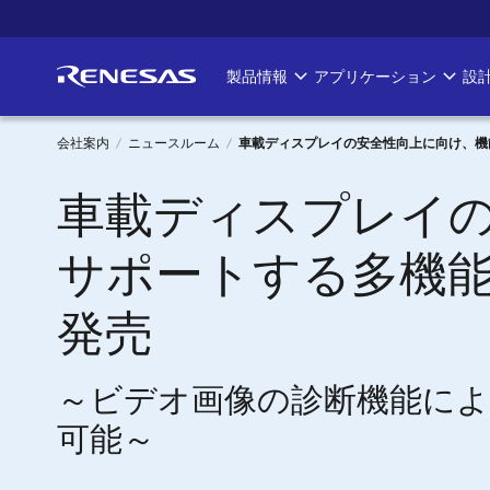
メ
イ
ン
製品情報
アプリケーション
設
Main
コ
ン
navigation
テ
会社案内
ニュースルーム
車載ディスプレイの安全性向上に向け、機能安
ン
パ
車載ディスプレイの
ツ
に
ン
移
サポートする多機能L
く
動
発売
ず
～ビデオ画像の診断機能に
可能～