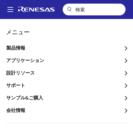
メ
イ
A
ン
Main
コ
会社案内
ニュースルーム
navigation
メニュー
ン
空気質センサ用に、建物の空気環境基準をサポートするファームウェ
パ
アを提供開始
テ
ン
ン
製品情報
空気質センサ用に、建物の
ツ
く
空気環境基準をサポートす
に
アプリケーション
ず
移
るファームウェアを提供開
設計リソース
動
始
サポート
～リリース済みのEPAやUBA規格に対応
サンプル&ご購入
したファームウェアに加え、RESETな
会社情報
どの基準に対応可能～