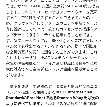
しました。新ファームウェアは、ルネサスの室内空気
質センサZMOD 4410と屋外空気質ZMOD4510用に提供
します。これらのガスセンサはファームウェアを更新
することで特性を変更することができます。そのた
め、クラウドを介してファームウェアを更新できるよ
うに設計にしておけば、後からガスセンサの機能をア
ップデートできるシステムを構築することができま
す。新ファームウェアは、RESETなどが要求する低いレ
ベルの値も検出することができるため、様々な国際的
な空気質基準の要件に適合することができます。これ
らによりユーザは、HVACシステムやサーモスタット、
家電や煙探知機など、さまざまな製品に各種基準に柔
軟に対応できる空気質センシング機能を搭載すること
ができます。
標準化を通じて建物のデータ収集と継続的なモニタ
リングを推進する組織である
RESET International
StandardのPresidentであるStanton Wong氏は次の
ように述べています。
「ルネサスが環境や健康に配慮