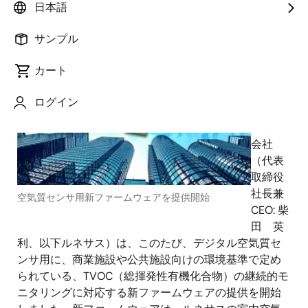
日本語
2023年4月4日
サンプル
ルネ
カート
サス エ
レクト
ログイン
ロニク
ス株式
会社
（代表
取締役
社長兼
空気質センサ用新ファームウェアを提供開始
CEO: 柴
田 英
利、以下ルネサス）は、このたび、デジタル空気質セ
ンサ用に、商業施設や公共施設向けの環境基準で定め
られている、TVOC（総揮発性有機化合物）の継続的モ
ニタリングに対応する新ファームウェアの提供を開始