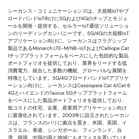
シーカンス・コミュニケーションズは、大規模
IoT
やブ
ロードバンド
IoT
向けに
5G
および
4G
のチップとモジュ
ールを開発・提供する、セルラー
IoT
通信ソリューショ
ンのリーディングカンパニーです。
5G/4G
の大規模
IoT
アプリケーション向けに、シーカンスはフラグシップ
製品である
Monarch LTE-M/NB-IoT
および
Calliope Cat
1
チッププラットフォームをベースにした包括的な製品
ポートフォリオを提供しており、業界をリードする低
消費電力、統合した多数の機能、グローバルな展開を
特徴としています。
5G/4G
ブロードバンド
IoT
アプリケ
ーション向けに、シーカンスは
Cassiopeia Cat 4/Cat 6
4G
とハイエンドの
Taurus 5G
チッププラットフォーム
をベースにした製品ポートフォリオを提供しており、
低コストの住宅、企業、産業用アプリケーション向け
に最適化されています。
2003
年に設立されたシーカン
スは、フランスのパリに拠点を置き、米国、英国、イ
スラエル、香港、シンガポール、フィンランド、台
湾、韓国、中国の国と地域にもオフィスを置いていま