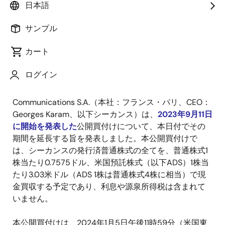
2024年1月5日
日本語
ルネサス エレクトロニクス株式会社
サンプル
Sequans Communications S.A.
カート
ルネサス エレクトロニクス株式会社（本社：東京都江
東区、代表取締役社長兼
CEO
：柴田 英利、以下ルネ
ログイン
サス）とセルラー
IoT
向け
4G/5G
チップおよびモジュー
ルのリーディングプロバイダである
Sequans
Communications S.A.
（本社：フランス・パリ、
CEO
：
Georges Karam
、以下シーカンス）は、
2023年9月11日
に開始を発表した
公開買付けについて、本日付でその
期間を延長する旨を発表しました。本公開買付けで
は、シーカンスの発行済普通株式の全てを、普通株式
1
株当たり
0.7575
ドル、米国預託株式（以下
ADS
）
1
株当
たり
3.03
米ドル（
ADS 1
株は普通株式
4
株に相当）で現
金買収する予定であり、利息や源泉所得税は含まれて
いません。
本公開買付けは、
2024
年
1
月5日午後
11
時
59
分（米国東