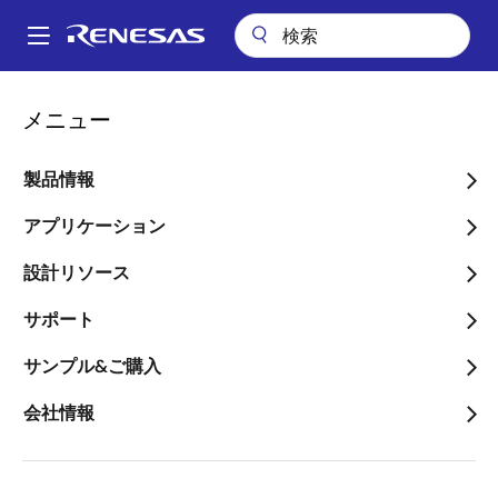
メ
イ
A
ン
Main
コ
会社案内
ニュースルーム
navigation
メニュー
ン
ルネサスによるシーカンス買収に関し、公開買付け期間を延長
パ
テ
ン
ルネサスによるシーカンス
ン
製品情報
ツ
く
買収に関し、公開買付け期
に
アプリケーション
ず
間を延長
移
設計リソース
動
～応募株主は、普通株式1株当たり
サポート
0.7575米ドル、ADS 1株当たり3.03米ド
ルを現金で受領予定～
サンプル&ご購入
会社情報