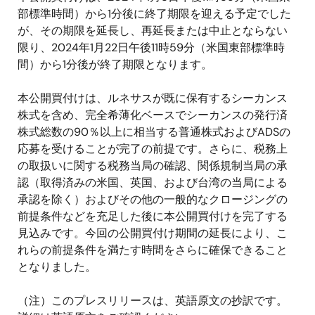
部標準時間）から
1
分後に終了期限を迎える予定でした
が、その期限を延長し、再延長または中止とならない
限り、
2024
年
1
月22日午後
11
時
59
分（米国東部標準時
間）から
1
分後が終了期限となります。
本公開買付けは、ルネサスが既に保有するシーカンス
株式を含め、完全希薄化ベースでシーカンスの発行済
株式総数の
90
％以上に相当する普通株式および
ADS
の
応募を受けることが完了の前提です。さらに、税務上
の取扱いに関する税務当局の確認、関係規制当局の承
認（取得済みの米国、英国、および台湾の当局による
承認を除く）およびその他の一般的なクロージングの
前提条件などを充足した後に本公開買付けを完了する
見込みです。今回の公開買付け期間の延長により、こ
れらの前提条件を満たす時間をさらに確保できること
となりました。
（注）このプレスリリースは、英語原文の抄訳です。