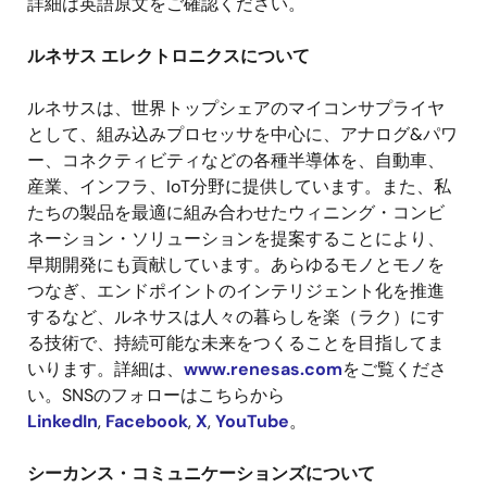
詳細は英語原文をご確認ください。
ルネサス エレクトロニクスについて
ルネサスは、世界トップシェアのマイコンサプライヤ
として、組み込みプロセッサを中心に、アナログ
&
パワ
ー、コネクティビティなどの各種半導体を、自動車、
産業、インフラ、
IoT
分野に提供しています。また、私
たちの製品を最適に組み合わせたウィニング・コンビ
ネーション・ソリューションを提案することにより、
早期開発にも貢献しています。あらゆるモノとモノを
つなぎ、エンドポイントのインテリジェント化を推進
するなど、ルネサスは人々の暮らしを楽（ラク）にす
る技術で、持続可能な未来をつくることを目指してま
いります。詳細は、
www.renesas.com
をご覧くださ
い。
SNS
のフォローはこちらから
LinkedIn
,
Facebook
,
X
,
YouTube
。
シーカンス・コミュニケーションズについて