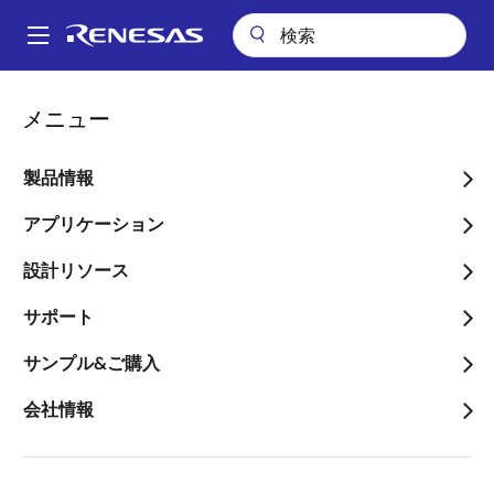
メ
イ
A
ン
Main
コ
会社案内
ニュースルーム
navigation
メニュー
ン
ルネサスによるシーカンス買収に関し、公開買付け期間を延長、また
パ
台湾当局の承認を取得
テ
ン
ン
製品情報
ルネサスによるシーカンス
ツ
く
買収に関し、公開買付け期
に
アプリケーション
ず
移
間を延長、また台湾当局の
設計リソース
動
承認を取得
サポート
～応募株主は、普通株式1株当たり
サンプル&ご購入
0.7575米ドル、ADS 1株当たり3.03米ド
会社情報
ルを現金で受領予定～