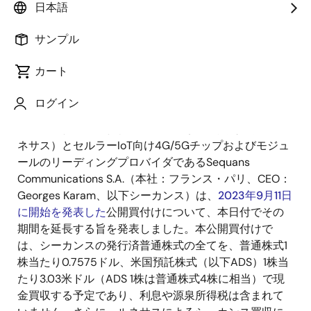
日本語
2023年12月5日
サンプル
ルネサス エレクトロニクス株式会社
カート
Sequans Communications S.A.
ログイン
ルネサス エレクトロニクス株式会社（本社：東京都
江東区、代表取締役社長兼
CEO
：柴田 英利、以下ル
ネサス）とセルラー
IoT
向け
4G/5G
チップおよびモジュ
ールのリーディングプロバイダである
Sequans
Communications S.A.
（本社：フランス・パリ、
CEO
：
Georges Karam
、以下シーカンス）は、
2023年9月11日
に開始を発表した
公開買付けについて、本日付でその
期間を延長する旨を発表しました。本公開買付けで
は、シーカンスの発行済普通株式の全てを、普通株式
1
株当たり
0.7575
ドル、米国預託株式（以下
ADS
）
1
株当
たり
3.03
米ドル（
ADS 1
株は普通株式
4
株に相当）で現
金買収する予定であり、利息や源泉所得税は含まれて