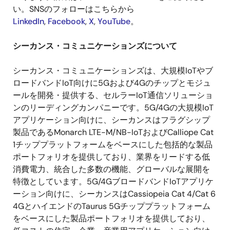
い。
SNS
のフォローはこちらから
LinkedIn
,
Facebook
,
X
,
YouTube
。
シーカンス・コミュニケーションズについて
シーカンス・コミュニケーションズは、大規模
IoT
やブ
ロードバンド
IoT
向けに
5G
および
4G
のチップとモジュ
ールを開発・提供する、セルラー
IoT
通信ソリューショ
ンのリーディングカンパニーです。
5G/4G
の大規模
IoT
アプリケーション向けに、シーカンスはフラグシップ
製品である
Monarch LTE-M/NB-IoT
および
Calliope Cat
1
チッププラットフォームをベースにした包括的な製品
ポートフォリオを提供しており、業界をリードする低
消費電力、統合した多数の機能、グローバルな展開を
特徴としています。
5G/4G
ブロードバンド
IoT
アプリケ
ーション向けに、シーカンスは
Cassiopeia Cat 4/Cat 6
4G
とハイエンドの
Taurus 5G
チッププラットフォーム
をベースにした製品ポートフォリオを提供しており、