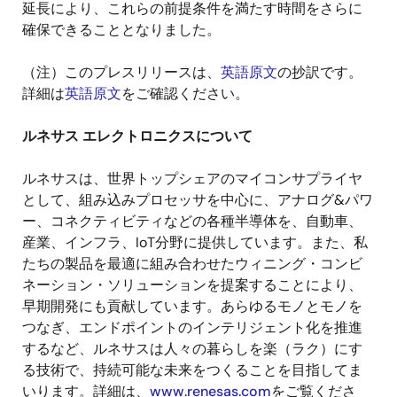
延長により、これらの前提条件を満たす時間をさらに
確保できることとなりました。
（注）このプレスリリースは、
英語原文
の抄訳です。
詳細は
英語原文
をご確認ください。
ルネサス エレクトロニクスについて
ルネサスは、世界トップシェアのマイコンサプライヤ
として、組み込みプロセッサを中心に、アナログ
&
パワ
ー、コネクティビティなどの各種半導体を、自動車、
産業、インフラ、
IoT
分野に提供しています。また、私
たちの製品を最適に組み合わせたウィニング・コンビ
ネーション・ソリューションを提案することにより、
早期開発にも貢献しています。あらゆるモノとモノを
つなぎ、エンドポイントのインテリジェント化を推進
するなど、ルネサスは人々の暮らしを楽（ラク）にす
る技術で、持続可能な未来をつくることを目指してま
いります。詳細は、
www.renesas.com
をご覧くださ