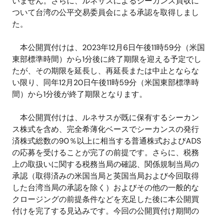
いません。さらに、ルネサスによるシーカンス買収に
ついて台湾の公平交易委員会による承認を取得しまし
た。
本公開買付けは、
2023
年
12
月
6
日午後
11
時
59
分（米国
東部標準時間）から
1
分後に終了期限を迎える予定でし
たが、その期限を延長し、再延長または中止とならな
い限り、同年
12
月
20
日午後
11
時
59
分（米国東部標準時
間）から
1
分後が終了期限となります。
本公開買付けは、ルネサスが既に保有するシーカン
ス株式を含め、完全希薄化ベースでシーカンスの発行
済株式総数の
90
％以上に相当する普通株式および
ADS
の応募を受けることが完了の前提です。さらに、税務
上の取扱いに関する税務当局の確認、関係規制当局の
承認（取得済みの米国当局と英国当局および今回取得
した台湾当局の承認を除く）およびその他の一般的な
クロージングの前提条件などを充足した後に本公開買
付けを完了する見込みです。今回の公開買付け期間の