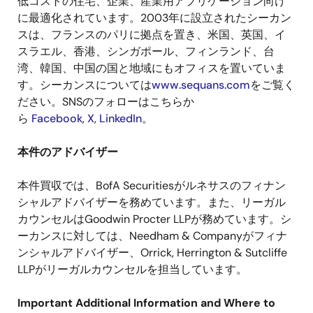
低コストの住宅、企業、産業用アプリケーション向け
に最適化されています。
2003
年に設立されたシーカン
スは、フランスのパリに拠点を置き、米国、英国、イ
スラエル、香港、シンガポール、フィンランド、台
湾、韓国、中国の国と地域にもオフィスを置いていま
す。シーカンスについては
www.sequans.com
をご覧く
ださい。
SNS
のフォローはこちらか
ら
Facebook
,
X
,
LinkedIn
。
本件のアドバイザー
本件買収では、
BofA Securities
がルネサスのフィナン
シャルアドバイザーを務めています。また、リーガル
カウンセルは
Goodwin Procter LLP
が務めています。シ
ーカンスに対しては、
Needham & Company
がフィナ
ンシャルアドバイザー、
Orrick, Herrington & Sutcliffe
LLP
がリーガルカウンセルを担当しています。
Important Additional Information and Where to