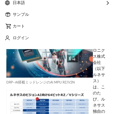
日本語
サンプル
2025年3月11日
カート
ルネ
ログイン
サス エ
レクト
ロニク
ス株式
会社
（以下
ルネサ
ス）
DRP-AI搭載ミッドレンジのAI MPU RZ/V2N
は、こ
のた
び、ル
ネサス
独自の