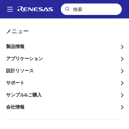
メ
イ
A
ン
Main
コ
会社案内
ニュースルーム
navigation
メニュー
ン
高度なビジョンAIを高い電力効率で実現する、DRP-AIアクセラレータ
パ
搭載ミッドレンジのAI MPU「RZ/V2N」を発表
テ
ン
ン
製品情報
高度なビジョンAIを高い電
ツ
く
力効率で実現する、DRP-AI
に
アプリケーション
ず
移
アクセラレータ搭載ミッド
設計リソース
動
レンジのAI
サポート
MPU「RZ/V2N」を発表
サンプル&ご購入
～低消費電力のため冷却ファンが不要
会社情報
で、AI機器の小型化とシステムコスト
低減に貢献～