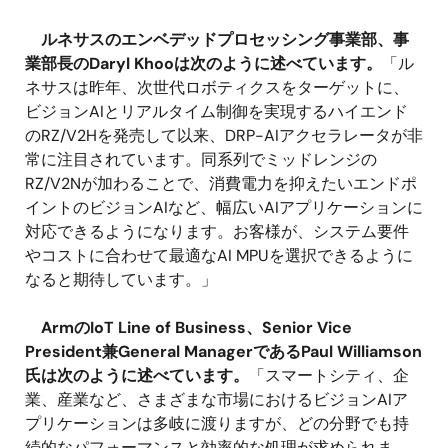
ルネサスのエンベデッドプロセッシング事業部、事
業部長のDaryl Khooは次のように述べています。
「ル
ネサスは昨年、次世代ロボティクスをターゲットに、
ビジョンAIとリアルタイム制御を実現するハイエンド
のRZ/V2Hを発売して以来、DRP-AIアクセラレータが非
常に注目されています。同系列でミッドレンジの
RZ/V2Nが加わることで、消費電力を抑えたいエンドポ
イントのビジョンAIなど、幅広いAIアプリケーションに
対応できるようになります。お客様が、システム要件
やコストに合わせて最適なAI MPUを選択できるように
なると期待しています。」
ArmのIoT Line of Business、Senior Vice
President兼General ManagerであるPaul Williamson
氏は次のように述べています。
「スマートシティ、企
業、産業など、さまざまな市場におけるビジョンAIア
プリケーションは多岐に渡りますが、どの分野でも持
続的なパフォーマンスと効率的な処理が求められま