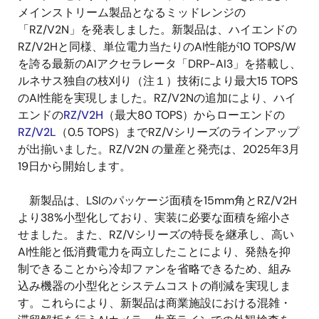
メインストリーム製品となるミッドレンジの
「RZ/V2N」を発表しました。新製品は、ハイエンドの
RZ/V2Hと同様、単位電力当たりのAI性能が10 TOPS/W
を誇る最新のAIアクセラレータ「DRP-AI3」を搭載し、
ルネサス独自の枝刈り（注１）技術により最大15 TOPS
のAI性能を実現しました。RZ/V2Nの追加により、ハイ
エンドの
RZ/V2H
（最大80 TOPS）からローエンドの
RZ/V2L
（0.5 TOPS）までRZ/Vシリーズのラインアップ
が出揃いました。RZ/V2N の量産と発売は、2025年3月
19日から開始します。
新製品は、LSIのパッケージ面積を15mm角とRZ/V2H
より38%小型化しており、実装に必要な面積を縮小さ
せました。また、RZ/Vシリーズの特長を継承し、高い
AI性能と低消費電力を両立したことにより、発熱を抑
制できることから冷却ファンを省略できるため、組み
込み機器の小型化とシステムコストの削減を実現しま
す。これらにより、新製品は商業施設における混雑・