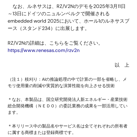
なお、ルネサスは、RZ/V2Nのデモを2025年3月11日
～13日にドイツのニュルンベルクで開催される
embedded world 2025において、ホール1のルネサスブ
ース（スタンド234）に出展します。
RZ/V2Nの詳細は、こちらをご覧ください。
https://www.renesas.com/rzv2n
以 上
（注１）枝刈り：AIの推論処理の中で計算の一部を省略し、メ
モリ使用量の削減や実質的な演算性能を向上させる技術
＊なお、本製品は、国立研究開発法人新エネルギー・産業技術
総合開発機構（ＮＥＤＯ）の委託業務の成果を一部活用してい
ます。
＊本リリース中の製品名やサービス名は全てそれぞれの所有者
に属する商標または登録商標です。