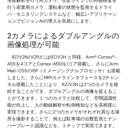
滞留解析を行うAIカメラ、生産ラインでの外観検査を
行う産業用カメラ、運転者の状態を監視するドライ
バ・モニタリングシステムなど、幅広いアプリケーシ
ョンでビジョンAIの導入を容易にします。
2カメラによるダブルアングルの
画像処理が可能
RZ/V2NのCPUにはRZ/V2H と同様、Arm® Cortex®-
A55を4コアとCortex-M33を1コア搭載し、さらにArm
Mali-C55のISP（イメージシグナルプロセッサ）も搭載
しました。さらにMIPIカメラインタフェースを2チャン
ネル搭載したことにより、RZ/V2N は2つのカメラを接
続することができ、ダブルアングルの画像を捉えるこ
とができます。１つのカメラと比較して、空間認識性
能が向上し、人の動線解析や転倒検知などを高精度に
実現できます。さらに2つのカメラがそれぞれ異なる場
所を撮影することで、例えば駐車場の台数監視とナン
バープレート認識などを、１チップで実現できます。