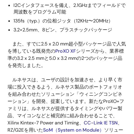
I2Cインタフェースを備え、2.1GHzまでフィールドで
周波数をプログラム可能
135fs（typ.）の位相ジッタ（12KHz〜20MHz）
3.2×2.5mm、8ピン、プラスチックパッケージ
また、すでに2.5 x 2.0 mm超小型パッケージ品で人気
を博している既発売の
ProXO XF
シリーズから、業界標
準の3.2 x 2.5 mmと5.0 x 3.2 mmの2つのパッケージ品
を発売しました。
ルネサスは、ユーザの設計を加速させ、より早く市
場に投入できるよう、ルネサス製品のポートフォリオ
を組み合わせたソリューション「ウィニングコンビネ
ーション」を開発、提案しています。新たなProXO+フ
ァミリは、ルネサスが提供するタイミングやパワー製
品、マイコンなどと補完的に組み合わせることで、
Xilinx Kintex-7 Power and Timing、
CC-Link IE TSN
、
RZ/G2Eを用いた
SoM（System on Module）
ソリュー