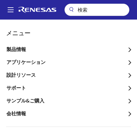
メ
イ
A
ン
Main
コ
会社案内
ニュースルーム
navigation
メニュー
ン
高性能通信機器やデータセンタ機器向けに、フィールドプログラマブ
パ
ルクロック発振器ProXOのタイミングポートフォリオを拡充し、
テ
ProXO+ファミリを発売
ン
ン
製品情報
ツ
く
高性能通信機器やデータセ
に
アプリケーション
ず
ンタ機器向けに、フィール
移
設計リソース
動
ドプログラマブルクロック
サポート
発振器ProXOのタイミング
ポートフォリオを拡充し、
サンプル&ご購入
ProXO+ファミリを発売
会社情報
～最大2.1GHzまでフィールドで周波数
を設定可能、±3ppmの周波数安定性、