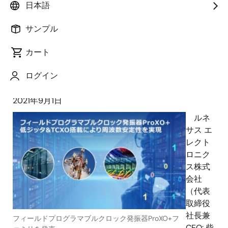
日本語
135fsの位相ジッタ性能を実現し、新た
に温度変動を低減するTCXO（温度補償
サンプル
型水晶発振器）を搭載～
カート
ログイン
2021年9月1日
ルネ
サス エ
レクト
ロニク
ス株式
会社
（代表
取締役
社長兼
フィールドプログラマブルクロック発振器ProXO+フ
CEO: 柴