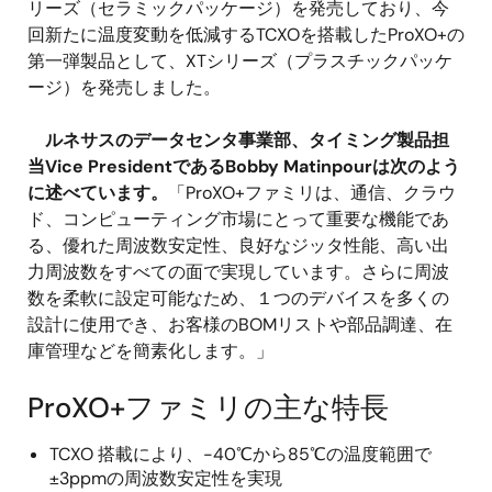
リーズ（セラミックパッケージ）を発売しており、今
回新たに温度変動を低減するTCXOを搭載したProXO+の
第一弾製品として、XTシリーズ（プラスチックパッケ
ージ）を発売しました。
ルネサスのデータセンタ事業部、タイミング製品担
当Vice PresidentであるBobby Matinpourは次のよう
に述べています。
「ProXO+ファミリは、通信、クラウ
ド、コンピューティング市場にとって重要な機能であ
る、優れた周波数安定性、良好なジッタ性能、高い出
力周波数をすべての面で実現しています。さらに周波
数を柔軟に設定可能なため、１つのデバイスを多くの
設計に使用でき、お客様のBOMリストや部品調達、在
庫管理などを簡素化します。」
ProXO+ファミリの主な特長
TCXO 搭載により、-40℃から85℃の温度範囲で
±3ppmの周波数安定性を実現