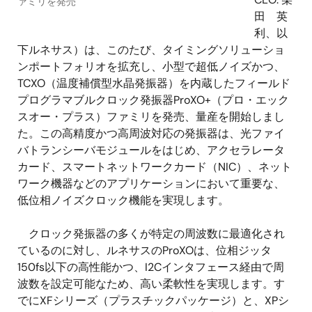
ァミリを発売
田 英
利、以
下ルネサス）は、このたび、タイミングソリューショ
ンポートフォリオを拡充し、小型で超低ノイズかつ、
TCXO（温度補償型水晶発振器）を内蔵したフィールド
プログラマブルクロック発振器ProXO+（プロ・エック
スオー・プラス）ファミリを発売、量産を開始しまし
た。この高精度かつ高周波対応の発振器は、光ファイ
バトランシーバモジュールをはじめ、アクセラレータ
カード、スマートネットワークカード（NIC）、ネット
ワーク機器などのアプリケーションにおいて重要な、
低位相ノイズクロック機能を実現します。
クロック発振器の多くが特定の周波数に最適化され
ているのに対し、ルネサスのProXOは、位相ジッタ
150fs以下の高性能かつ、I2Cインタフェース経由で周
波数を設定可能なため、高い柔軟性を実現します。す
でにXFシリーズ（プラスチックパッケージ）と、XPシ