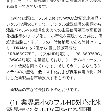
ます。そして、環境保全等のために省電力化への要求
も高まってきています。
当社では既に、フルHDおよびWXGA対応北米液晶デ
ジタルTV用SoCとして、デジタル放送信号の復調から
液晶パネルへの信号出力までの主要信号処理や高画質
化機能等を1チップ化し、小型化を実現すると共に、高
処理性能によりデータの一時格納用である外付けメモ
リ（DRAM）を2個から1個に低減可能な
「R8J66977BG」（フルHD対応）、「R8J66975BG」
（WXGA対応）を量産しており、システムのトータル
コスト低減を図っています。そして今回、さらなるシ
ステムの小型化、低コスト化および低消費電力化に対
応した新製品を市場投入するものです。
新製品の主な特長は以下のとおりです。
（1）業界最小のフルHD対応北米
液晶デジタルTV用SoCを実現