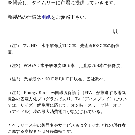
を開発し、タイムリーに市場に提供していきます。
新製品の仕様は
別紙
をご参照下さい。
以 上
（注1） フルHD：水平解像度1920本、走査線1080本の解像
度。
（注2） WXGA：水平解像度1366本、走査線768本の解像度。
（注3） 業界最小：2010年11月10日現在。当社調べ。
（注4） Energy Star：米国環境保護庁（EPA）が推進する電気
機器の省電力化プログラムであり、TV（ディスプレイ）につい
ては、サイズ・解像度に応じて、オン時・スリープ時・オフ
（アイドル）時の最大消費電力が規定されている。
＊本リリース中の製品名やサービス名は全てそれぞれの所有者
に属する商標または登録商標です。