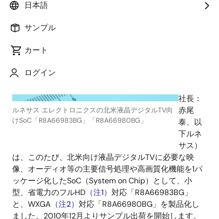
ルネ
日本語
サス エ
サンプル
レクト
ロニク
カート
ス株式
会社
ログイン
（代表
取締役
社長：
赤尾
ルネサス エレクトロニクスの北米液晶デジタルTV向
けSoC「R8A66983BG」「R8A66980BG」
泰、以
下ルネ
サス）
は、このたび、北米向け液晶デジタルTVに必要な映
像、オーディオ等の主要信号処理や高画質化機能を1パ
ッケージ化したSoC（System on Chip）として、小
型、省電力のフルHD
（注1）
対応「R8A66983BG」
と、WXGA
（注2）
対応「R8A66980BG」を製品化し
ました。2010年12月よりサンプル出荷を開始します。