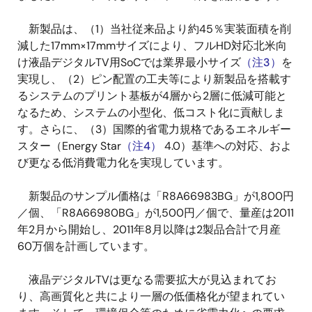
新製品は、（1）当社従来品より約45％実装面積を削
減した17mm×17mmサイズにより、フルHD対応北米向
け液晶デジタルTV用SoCでは業界最小サイズ
（注3）
を
実現し、（2）ピン配置の工夫等により新製品を搭載す
るシステムのプリント基板が4層から2層に低減可能と
なるため、システムの小型化、低コスト化に貢献しま
す。さらに、（3）国際的省電力規格であるエネルギー
スター（Energy Star
（注4）
4.0）基準への対応、およ
び更なる低消費電力化を実現しています。
新製品のサンプル価格は「R8A66983BG」が1,800円
／個、「R8A66980BG」が1,500円／個で、量産は2011
年2月から開始し、2011年8月以降は2製品合計で月産
60万個を計画しています。
液晶デジタルTVは更なる需要拡大が見込まれてお
り、高画質化と共により一層の低価格化が望まれてい