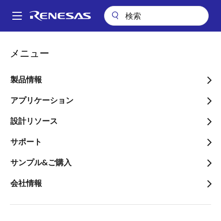
メ
イ
A
ン
Main
コ
会社案内
ニュースルーム
navigation
メニュー
ン
業界最小のフルHD対応北米向け液晶デジタルTV用SoCの発売について
パ
テ
ン
業界最小のフルHD対応北
ン
製品情報
ツ
く
米向け液晶デジタルTV用
に
アプリケーション
ず
SoCの発売について
移
設計リソース
動
～当社従来品比約45％の小型化を実現
サポート
～
サンプル&ご購入
会社情報
2010年11月11日