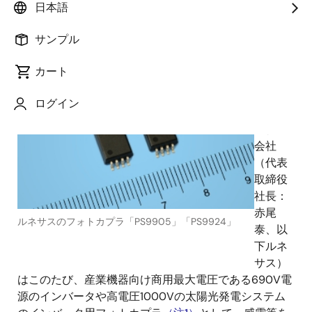
日本語
2012年5月16日
サンプル
ルネ
カート
サス エ
レクト
ログイン
ロニク
ス株式
会社
（代表
取締役
社長：
赤尾
ルネサスのフォトカプラ「PS9905」「PS9924」
泰、以
下ルネ
サス）
はこのたび、産業機器向け商用最大電圧である690V電
源のインバータや高電圧1000Vの太陽光発電システム