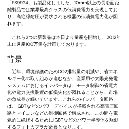
「PS9924」も製品化しました。10mm以上の長沿面距
離製品では業界最高クラスの低消費電力を実現してお
り、高絶縁耐圧が要求される機器の低消費電力化が図
れます。
これら2つの新製品は本日より量産を開始し、2012年
末に月産100万個を計画しております。
背景
近年、環境保護のためCO2排出量の削減や、省エネ
ルギー化の取り組みが進むなか、産業用や太陽光発電
システムにおけるインバータは、モータ制御の省電力
化や電力交換装置の低損失化が図れることから、市場
の急成長が続いています。これらのインバータ回路
は、IGBTなどのパワーデバイスが搭載される高電圧回
路とマイコンなどの制御回路で構成され、この間を電
気的に絶縁するためにIGBTなどのパワー半導体を駆動
するフォトカプラが必要となります。