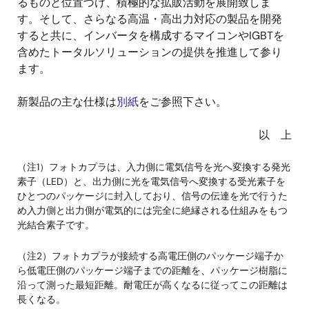
るものと位置づけ、積極的な拡販活動を展開致しま
す。そして、さらなる高温・高出力対応の製品を開発
すると共に、インバータを構成するマイコンやIGBTを
含めたトータルソリューションの提供を推進して参り
ます。
新製品の主な仕様は
別紙
をご参照下さい。
以 上
（注1）フォトカプラは、入力側に電気信号を光へ変換する発光
素子（LED）と、出力側に光を電気信号へ変換する受光素子を
ひとつのパッケージに封入しており、信号の伝達を光で行うた
め入力側と出力側が電気的には完全に絶縁される仕組みをもつ
光結合素子です。
（注2）フォトカプラが接続する高電圧側のパッケージ端子か
ら低電圧側のパッケージ端子までの距離を、パッケージ樹脂に
沿って測った最短距離。耐電圧が高くなるに従ってこの距離は
長くなる。