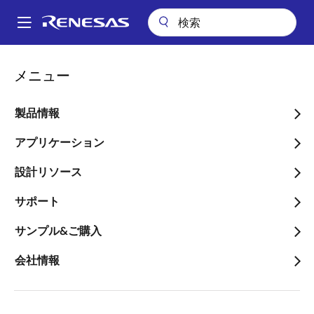
メ
イ
A
ン
Main
コ
会社案内
ニュースルーム
navigation
メニュー
ン
690V等の高電圧用安全規格に対応する、外形14.5mmの長沿面距離を
パ
実現したフォトカプラを発売
テ
ン
ン
製品情報
690V等の高電圧用安全規
ツ
く
格に対応する、外形
に
アプリケーション
ず
移
14.5mmの長沿面距離を実
設計リソース
動
現したフォトカプラを発売
サポート
～高電圧の産業機器や太陽光発電シス
サンプル&ご購入
テム用インバータの高電圧化・小型化
会社情報
に貢献～