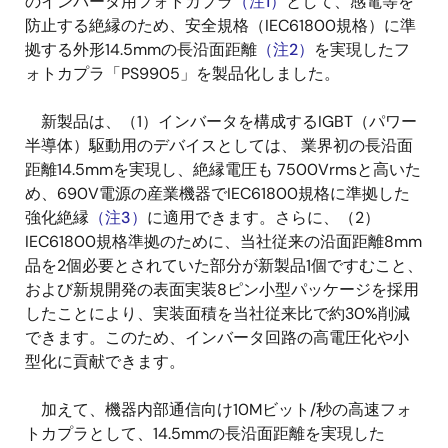
のインバータ用フォトカプラ
（注1）
として、感電等を
防止する絶縁のため、安全規格（IEC61800規格）に準
拠する外形14.5mmの長沿面距離
（注2）
を実現したフ
ォトカプラ「PS9905」を製品化しました。
新製品は、（1）インバータを構成するIGBT（パワー
半導体）駆動用のデバイスとしては、 業界初の長沿面
距離14.5mmを実現し、絶縁電圧も 7500Vrmsと高いた
め、690V電源の産業機器でIEC61800規格に準拠した
強化絶縁
（注3）
に適用できます。さらに、（2）
IEC61800規格準拠のために、当社従来の沿面距離8mm
品を2個必要とされていた部分が新製品1個ですむこと、
および新規開発の表面実装8ピン小型パッケージを採用
したことにより、実装面積を当社従来比で約30%削減
できます。このため、インバータ回路の高電圧化や小
型化に貢献できます。
加えて、機器内部通信向け10Mビット/秒の高速フォ
トカプラとして、14.5mmの長沿面距離を実現した