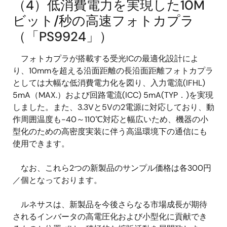
（4）低消費電力を実現した10M
ビット/秒の高速フォトカプラ
（「PS9924」）
フォトカプラが搭載する受光ICの最適化設計によ
り、10mmを超える沿面距離の長沿面距離フォトカプラ
としては大幅な低消費電力化を図り、入力電流(IFHL)
5mA（MAX.）および回路電流(ICC) 5mA(TYP．)を実現
しました。また、3.3Vと5Vの2電源に対応しており、動
作周囲温度も-40～110℃対応と幅広いため、機器の小
型化のための高密度実装に伴う高温環境下の通信にも
使用できます。
なお、これら2つの新製品のサンプル価格は各300円
／個となっております。
ルネサスは、新製品を今後さらなる市場成長が期待
されるインバータの高電圧化および小型化に貢献でき