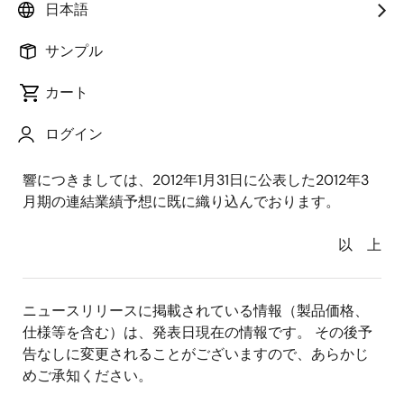
会社ルネサス東日本セミコンダクタ長野デバイス本部
日本語
（長野県小諸市）の事業を株式会社村田製作所（以
下、村田製作所）へ譲渡すること（以下、本件事業譲
サンプル
渡）に関し、当社および村田製作所との間で2011年10月
カート
31日付けにて譲渡契約を締結しておりましたが、本日、
譲渡が完了いたしましたので、お知らせいたします。
ログイン
なお、本件事業譲渡による当社への連結業績への影
響につきましては、2012年1月31日に公表した2012年3
月期の連結業績予想に既に織り込んでおります。
以 上
ニュースリリースに掲載されている情報（製品価格、
仕様等を含む）は、発表日現在の情報です。 その後予
告なしに変更されることがございますので、あらかじ
めご承知ください。