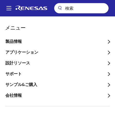
メ
イ
A
ン
Main
コ
会社案内
ニュースルーム
パワーアンプ事業の譲渡完了について
navigation
メニュー
ン
パ
パワーアンプ事業の譲渡完
テ
ン
ン
製品情報
了について
ツ
く
に
アプリケーション
ず
移
設計リソース
動
サポート
2012年3月1日
サンプル&ご購入
ルネサス エレクトロニクス株式会社（代表取締役社
長：赤尾 泰）は2011年10月31日に公表しました「株式
会社情報
会社村田製作所へのパワーアンプ事業の事業譲渡に関
する最終契約」にてお知らせしましたとおり、当社の
パワーアンプ事業および当社の100％子会社である株式