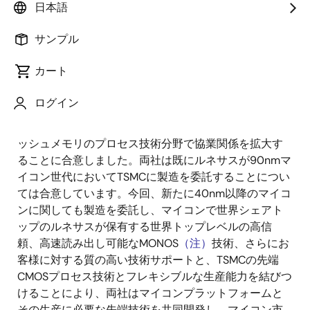
日本語
2012年5月28日
サンプル
ルネサス エレクトロニクス株式会社（代表取締役社
長：赤尾 泰、以下ルネサス）と台湾積体電路製造
カート
（TSMC）（本社：台湾新竹、日本法人：TSMCジャパ
ン株式会社、横浜市西区、代表取締役：小野寺誠、以
ログイン
下TSMC）は、次世代の自動車や家電などの民生機器に
使われるマイコンの製造にあたり、40nmの組込みフラ
ッシュメモリのプロセス技術分野で協業関係を拡大す
ることに合意しました。両社は既にルネサスが90nmマ
イコン世代においてTSMCに製造を委託することについ
ては合意しています。今回、新たに40nm以降のマイコ
ンに関しても製造を委託し、マイコンで世界シェアト
ップのルネサスが保有する世界トップレベルの高信
頼、高速読み出し可能なMONOS
（注）
技術、さらにお
客様に対する質の高い技術サポートと、TSMCの先端
CMOSプロセス技術とフレキシブルな生産能力を結びつ
けることにより、両社はマイコンプラットフォームと
その生産に必要な先端技術を共同開発し、マイコン市