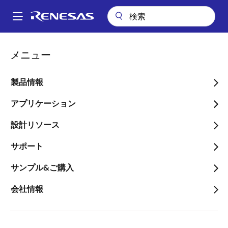
メ
イ
A
ン
Main
コ
会社案内
ニュースルーム
navigation
メニュー
ン
ルネサス エレクトロニクスとTSMCがマイコンのエコシステムの構築
パ
を共同で推進
テ
ン
ン
製品情報
ルネサス エレクトロニク
ツ
く
スとTSMCがマイコンのエ
に
アプリケーション
ず
移
コシステムの構築を共同で
設計リソース
動
推進
サポート
～両社の世界トップクラスの技術を合
サンプル&ご購入
わせマイコン市場の拡大を狙う～
会社情報