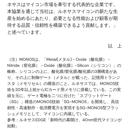
ネサスはマイコン市場を牽引する代表的な企業です。
本協業を通じて当社は、ルネサスマイコンの新たな生
産を始めるにあたり、必要となる性能および顧客が期
待する品質・信頼性を構築できるよう貢献します。」
と述べています。
以 上
（注）MONOSは、「Metal(メタル)－Oxide（酸化膜）－
Nitride（窒化膜）－Oxide（酸化膜）-Silicon（シリコン）」の
略称。シリコンの上に、酸化膜/窒化膜/酸化膜の3層構造があ
り、その上に制御ゲート（メタル）が載った、記憶用トランジ
スタ（メモリセル）の構造のこと。ルネサスでは、MONOS技
術を20年以上前からICカード用メモリに搭載している。この実
績を元に、ゲート電極を二つに分けた「スプリットゲート
（SG）」構造のMONOS技術「SG-MONOS」を開発し、高信
頼性・高速動作・低消費電力を実現するSG-MONOS型フラッ
シュメモリとして、マイコンに内蔵している。
参考：ルネサスEDGE「新時代の幕開け、40nm世代マイコンが
始動」