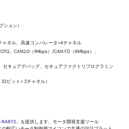
（オプション）
×2チャネル、高速コンパレータ×4チャネル
TG、CAN2.0（1Mbps）/CAN FD（8Mbps）、
ブルストレージ、セキュアデバッグ、セキュアファクトリプログラミン
32ビット× 2チャネル）
-RA8T2
」を提供します。モータ開発支援ツール
スの幅広いモータ制御用マイコンで共通の設計プラット