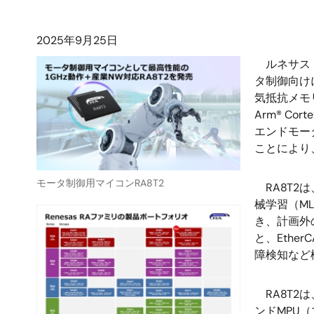
2025年9月25日
ルネサス 
タ制御向けに
気抵抗メモ
Arm® 
エンドモー
ことにより
モータ制御用マイコンRA8T2
RA8T2は
械学習（M
き、計画外
と、Eth
障検知など
RA8T2
ンドMPU