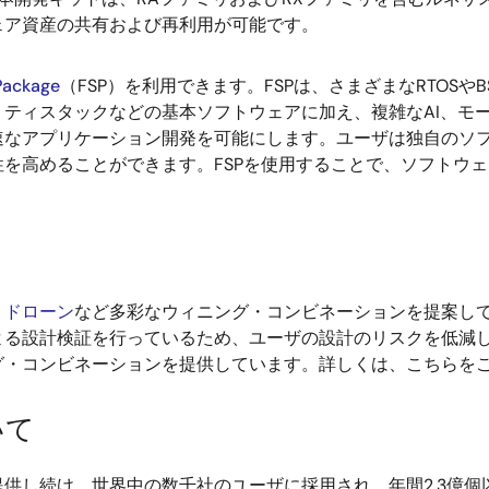
ェア資産の共有および再利用が可能です。
 Package
（FSP）を利用できます。FSPは、さまざまなRTOSやBSP（
ティスタックなどの基本ソフトウェアに加え、複雑なAI、モ
なアプリケーション開発を可能にします。ユーザは独自のソフト
を高めることができます。FSPを使用することで、ソフトウェ
、
ドローン
など多彩なウィニング・コンビネーションを提案し
よる設計検証を行っているため、ユーザの設計のリスクを低減
グ・コンビネーションを提供しています。詳しくは、こちらを
いて
し続け、世界中の数千社のユーザに採用され、年間2.3億個以