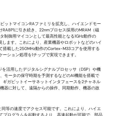
ビットマイコンRAファミリを拡充し、ハイエンドモー
けRA8P1に引き続き、22nmプロセス採用のMRAM（磁
タ制御用マイコンとして最高性能となる1GHz動作の
性を実現します。これにより、産業機器やロボットなどのハイ
た250MHz動作のCortex-M33コアを使用する
ケーション処理を1チップで実現できます。
テクノロジを活用したデジタルシグナルプロセッサ（DSP）や機
、モータの保守時期を予測するなどのAI機能を搭載で
、ギガビットイーサネットインタフェースを2チャネル
制御機器に対して、遠隔からの操作、同期動作、機器の故
リと同等の速度でアクセス可能です。これにより、ハイエ
してプログラムを起動するより、高速起動が可能で、部品