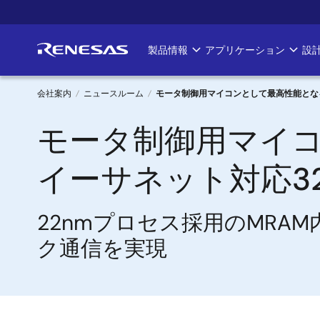
メ
イ
ン
製品情報
アプリケーション
設
Main
コ
ン
navigation
テ
会社案内
ニュースルーム
モータ制御用マイコンとして最高性能となる
ン
パ
モータ制御用マイコ
ツ
に
ン
移
イーサネット対応3
く
動
ず
22nmプロセス採用のMRA
ク通信を実現