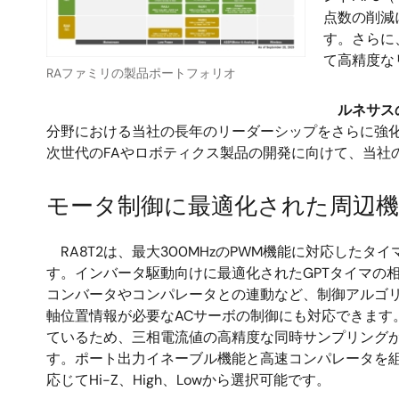
点数の削減
す。さらに、
て高精度な
RAファミリの製品ポートフォリオ
ルネサス
分野における当社の長年のリーダーシップをさらに強
次世代のFAやロボティクス製品の開発に向けて、当社
モータ制御に最適化された周辺機
RA8T2は、最大300MHzのPWM機能に対応し
す。インバータ駆動向けに最適化されたGPTタイマの相
コンバータやコンパレータとの連動など、制御アルゴ
軸位置情報が必要なACサーボの制御にも対応できます。
ているため、三相電流値の高精度な同時サンプリング
す。ポート出力イネーブル機能と高速コンパレータを
応じてHi-Z、High、Lowから選択可能です。