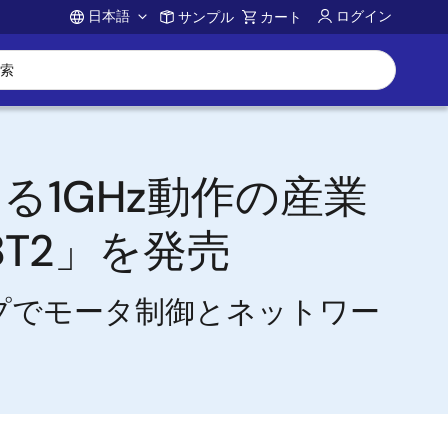
日本語
ログイン
サンプル
カート
Account
1GHz動作の産業
T2」を発売
ップでモータ制御とネットワー