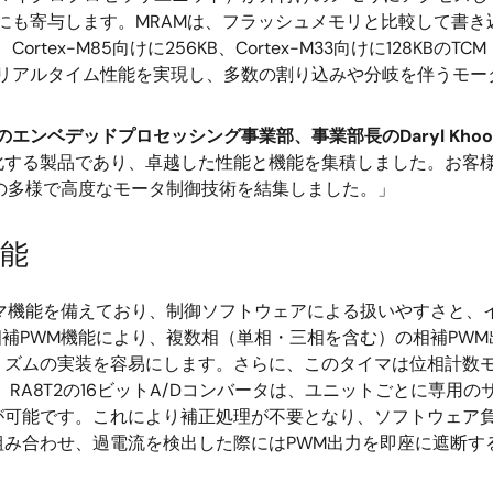
にも寄与します。MRAMは、フラッシュメモリと比較して書
Cortex-M85向けに256KB、Cortex-M33向けに128
リアルタイム性能を実現し、多数の割り込みや分岐を伴うモー
のエンベデッドプロセッシング事業部、事業部長のDaryl Kh
化する製品であり、卓越した性能と機能を集積しました。お客
の多様で高度なモータ制御技術を結集しました。」
能
たタイマ機能を備えており、制御ソフトウェアによる扱いやすさと
補PWM機能により、複数相（単相・三相を含む）の相補PWM
リズムの実装を容易にします。さらに、このタイマは位相計数
RA8T2の16ビットA/Dコンバータは、ユニットごとに専用の
が可能です。これにより補正処理が不要となり、ソフトウェア
組み合わせ、過電流を検出した際にはPWM出力を即座に遮断す