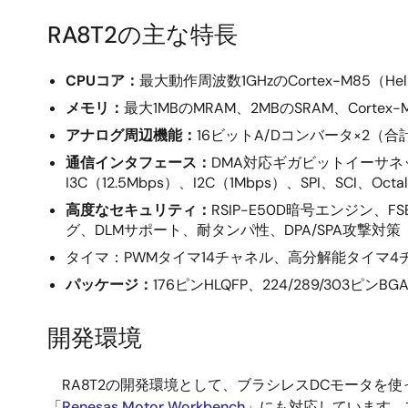
RA8T2の主な特長
CPUコア：
最大動作周波数1GHzのCortex-M85（Hel
メモリ：
最大1MBのMRAM、2MBのSRAM、Cortex-M8
アナログ周辺機能：
16ビットA/Dコンバータ×2（
通信インタフェース：
DMA対応ギガビットイーサネット×2チ
I3C（12.5Mbps）、I2C（1Mbps）、SPI、SCI、Octal 
高度なセキュリティ：
RSIP-E50D暗号エンジン、F
グ、DLMサポート、耐タンパ性、DPA/SPA攻撃対策
タイマ：PWMタイマ14チャネル、高分解能タイマ4チ
パッケージ：
176ピンHLQFP、224/289/303ピンBG
開発環境
RA8T2の開発環境として、ブラシレスDCモータを
「
Renesas Motor Workbench
」にも対応しています。