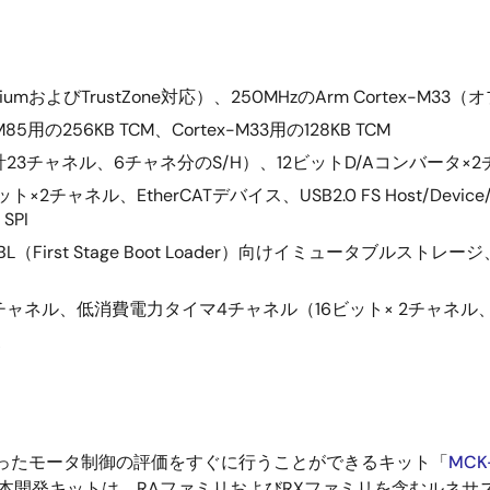
iumおよびTrustZone対応）、250MHzのArm Cortex-M33
5用の256KB TCM、Cortex-M33用の128KB TCM
合計23チャネル、6チャネ分のS/H）、12ビットD/Aコンバータ
ャネル、EtherCATデバイス、USB2.0 FS Host/Device/O
SPI
SBL（First Stage Boot Loader）向けイミュータ
ャネル、低消費電力タイマ4チャネル（16ビット× 2チャネル、
A
使ったモータ制御の評価をすぐに行うことができるキット「
MCK
本開発キットは、RAファミリおよびRXファミリを含むルネサ