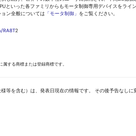
Z MPUといった各ファミリからもモータ制御専用デバイスをラ
ション全般については
「モータ制御」
をご覧ください。
m/RA8T
2
に属する商標または登録商標です。
仕様等を含む）は、発表日現在の情報です。 その後予告なしに