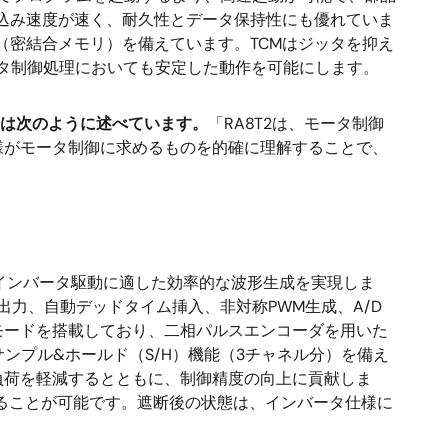
き込み速度が速く、耐久性とデータ保持性にも優れていま
KBのTCM（密結合メモリ）を備えています。TCMはジッタを抑え
タ制御処理においても安定した動作を可能にします。
ooは次のように述べています。
「RA8T2は、モータ制御
様がモータ制御に求めるものを的確に理解することで、
、インバータ駆動に適した効率的な波形生成を実現しま
出力、自動デッドタイム挿入、非対称PWM生成、A/D
モードを搭載しており、二相パルスエンコーダを用いた
サンプル&ホールド（S/H）機能（3チャネル分）を備え
負荷を軽減するとともに、制御精度の向上に貢献しま
ることが可能です。遮断後の状態は、インバータ仕様に