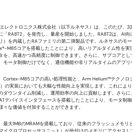
エレクトロニクス株式会社（以下ルネサス）は、このたび、32
「RA8T2」を発売し、量産を開始しました。RA8T2は、AI向
リ）を内蔵したRAファミリの第二弾製品です。ルネサスのモー
Cortex®-M85コアを搭載したことにより、高いリアルタイム
タを、高速かつ高精度に制御できます。さらに、サブコアとして搭載し
、モータ制御だけでなく、通信機能や非リアルタイムのアプリ
、Cortex-M85コアの高い処理性能と、Arm Helium™
L）の実装においても大幅な性能向上を実現します。これにより
のダウンタイム削減し、運用効率の向上に貢献します。さらに
erCATデバイスインタフェースを搭載したことにより、モータ
様々な価値を付加することができます。
は、最大1MBのMRAMを搭載しており、従来のフラッシュメモ
（マイクロプロセッサユニット）が外付けのメモリにアクセス