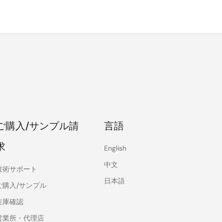
ご購入/サンプル請
言語
求
English
中文
技術サポート
日本語
ご購入/サンプル
在庫確認
営業所・代理店