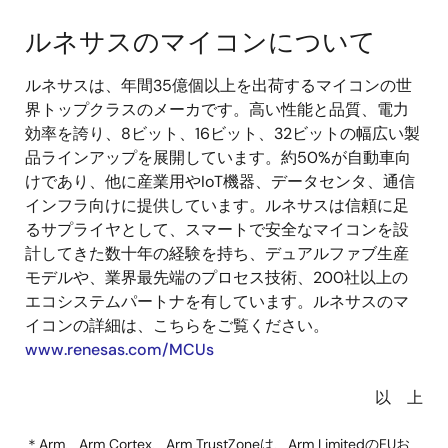
ルネサスのマイコンについて
ルネサスは、年間35億個以上を出荷するマイコンの世
界トップクラスのメーカです。高い性能と品質、電力
効率を誇り、8ビット、16ビット、32ビットの幅広い製
品ラインアップを展開しています。約50%が自動車向
けであり、他に産業用やIoT機器、データセンタ、通信
インフラ向けに提供しています。ルネサスは信頼に足
るサプライヤとして、スマートで安全なマイコンを設
計してきた数十年の経験を持ち、デュアルファブ生産
モデルや、業界最先端のプロセス技術、200社以上の
エコシステムパートナを有しています。ルネサスのマ
イコンの詳細は、こちらをご覧ください。
www.renesas.com/MCUs
以 上
＊Arm、Arm Cortex、Arm TrustZoneは、Arm LimitedのEUお