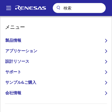
メ
イ
A
ン
Main
コ
会社案内
ニュースルーム
navigation
メニュー
ン
タッチキーとセグメントLCDおよび堅牢なセキュリティ機能を備えた
パ
超低消費電力マイコン「RA4L1」を発表
テ
ン
ン
製品情報
タッチキーとセグメント
ツ
く
LCDおよび堅牢なセキュリ
に
アプリケーション
ず
移
ティ機能を備えた超低消費
設計リソース
動
電力マイコン「RA4L1」を
サポート
発表
サンプル&ご購入
～消費電力に敏感なメータ、IoTセン
会社情報
サ、スマートロック、HMIなどのアプ
リケーションに最適～