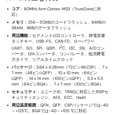
コア
：80MHz Arm Cortex-M33（TrustZoneに対
応）
メモリ
：256～512KBのコードフラッシュ、64KBの
SRAM、8KBのデータフラッシュ
周辺機能：
セグメントLCDコントローラ、静電容量
タッチキー、USB-FS、CAN FD、ローパワー
2
UART、SCI、SPI、QSPI、I
C、I3C、SSI、A/Dコン
バータ、D/Aコンバータ、コンパレータ、低消費電
力タイマ、リアルタイムクロック
パッケージ
：3.64 x 4.28mm（72ピンWLCSP）、7 x
7 mm （48ピンLQFP）、10 x 10 mm （64ピン
LQFP）、14 x 14 mm （100ピンLQFP）、5.5 x 5.5
mm （64ピンBGA）、7 x 7 mm （100ピンBGA）
セキュリティ
：ユニークID、TRNGに対応したRSIPセ
キュリティエンジン、AES、ECC、Hash
周辺温度範囲
：QFN、QFP、CSPパッケージでは-40
～+125℃、BGAでは-40～+105 ℃に対応