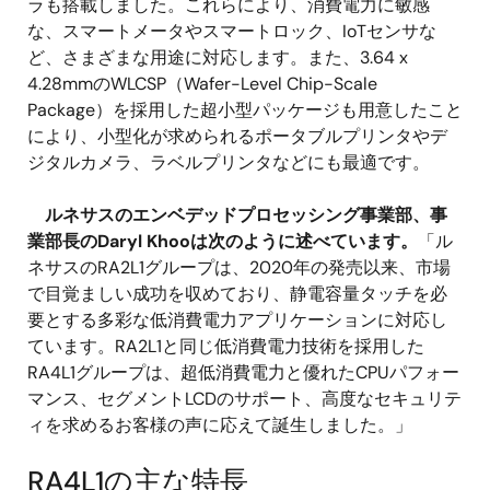
ラも搭載しました。これらにより、消費電力に敏感
な、スマートメータやスマートロック、IoTセンサな
ど、さまざまな用途に対応します。また、3.64 x
4.28mmのWLCSP（Wafer-Level Chip-Scale
Package）を採用した超小型パッケージも用意したこと
により、小型化が求められるポータブルプリンタやデ
ジタルカメラ、ラベルプリンタなどにも最適です。
ルネサスのエンベデッドプロセッシング事業部、事
業部長のDaryl Khooは次のように述べています。
「ル
ネサスのRA2L1グループは、2020年の発売以来、市場
で目覚ましい成功を収めており、静電容量タッチを必
要とする多彩な低消費電力アプリケーションに対応し
ています。RA2L1と同じ低消費電力技術を採用した
RA4L1グループは、超低消費電力と優れたCPUパフォー
マンス、セグメントLCDのサポート、高度なセキュリテ
ィを求めるお客様の声に応えて誕生しました。」
RA4L1の主な特長