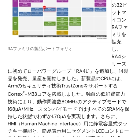
の32ビ
ットマ
イコン
RAファ
ミリを
拡充
RAファミリの製品ポートフォリオ
し、
RA4シ
リーズ
に初めてローパワーグループ「RA4L1」を追加し、14製
品を発売、量産を開始しました。新製品のCPUには、
Armのセキュリティ技術TrustZoneをサポートする
®
Cortex
-M33コアを搭載しました。独自の低消費電力
技術により、動作周波数80MHzのアクティブモードで
168µA/MHz、スタンバイモードではすべてのSRAMを保
持した状態でわずか1.70µAを実現します。さらに、
HMI（Human Machine Interface）用に静電容量式タッ
チキー機能と、簡易表示用にセグメントLCDコントロー