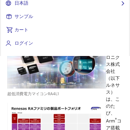
日本語
サンプル
2025年2月19日
カート
ルネ
ログイン
サス エ
レクト
ロニク
ス株式
会社
（以下
ルネサ
ス）
超低消費電力マイコンRA4L1
は、こ
のた
び、
®
Arm
コ
ア搭載