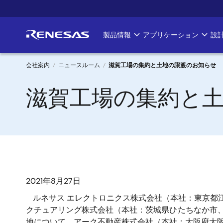
メ
イ
ン
製品情報
アプリケーション
設
Main
コ
ン
navigation
テ
会社案内
ニュースルーム
滋賀工場の集約と土地の譲渡のお知らせ
ン
パ
滋賀工場の集約と
ツ
に
ン
移
く
動
ず
2021年8月27日
ルネサス エレクトロニクス株式会社（本社：東京都江
クチュアリング株式会社（本社：茨城県ひたちなか市、
地について、アーク不動産株式会社（本社：大阪府大阪