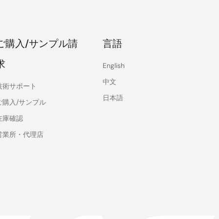
ご購入/サンプル請
言語
求
English
中文
技術サポート
日本語
ご購入/サンプル
在庫確認
営業所・代理店