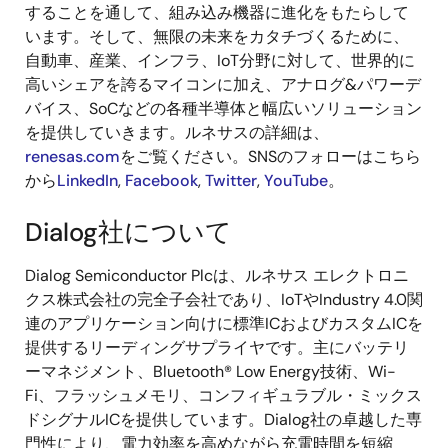
することを通して、組み込み機器に進化をもたらして
います。そして、無限の未来をカタチづくるために、
自動車、産業、インフラ、IoT分野に対して、世界的に
高いシェアを誇るマイコンに加え、アナログ&パワーデ
バイス、SoCなどの各種半導体と幅広いソリューション
を提供していきます。ルネサスの詳細は、
renesas.com
をご覧ください。SNSのフォローはこちら
から
LinkedIn
,
Facebook
,
Twitter
,
YouTube
。
Dialog社について
Dialog Semiconductor Plcは、ルネサス エレクトロニ
クス株式会社の完全子会社であり、IoTやIndustry 4.0関
連のアプリケーション向けに標準ICおよびカスタムICを
提供するリーディングサプライヤです。主にバッテリ
ーマネジメント、Bluetooth® Low Energy技術、Wi-
Fi、フラッシュメモリ、コンフィギュラブル・ミックス
ドシグナルICを提供しています。Dialog社の卓越した専
門性により、電力効率を高めながら充電時間を短縮