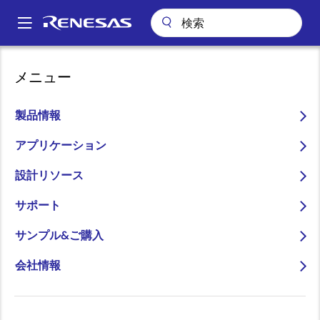
メ
イ
A
ン
Main
コ
会社案内
ニュースルーム
ルネサスがDialog社の買収を完了
navigation
メニュー
ン
パ
ルネサスがDialog社の買収
テ
ン
ン
製品情報
を完了
ツ
く
に
アプリケーション
ず
～IoT、産業、自動車分野の高成長市場
移
に向け、組み込みソリューションでの
設計リソース
動
グローバルリーダーシップを強化～
サポート
サンプル&ご購入
会社情報
2021年8月31日
ルネサス エレクトロニクス株式会社（本社：東京都