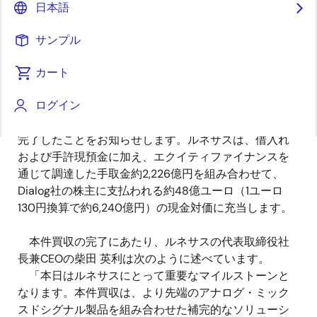
江東区、代表取締役社長兼CEO：柴田 英利、以下、ル
日本語
ネサス）とバッテリー・パワーマネジメント、Wi-Fi、
Bluetooth® Low Energy技術、インダストリアルエッジ
サンプル
コンピューティングソリューションを提供する英国の
アナログ半導体会社Dialog Semiconductor Plc（本社：
カート
英国レディング、以下、Dialog社）は、ルネサスが
ログイン
Dialog社の発行済普通株式および発行予定普通株式をす
べて取得すること（以下、本件買収）について、本日
完了したことをお知らせします。ルネサスは、借入れ
および手許現預金に加え、エクイティファイナンスを
通じて調達した手取金約2,226億円を組み合わせて、
Dialog社の株主に支払われる約48億ユーロ（1ユーロ
130円換算で約6,240億円）の現金対価に充当します。
本件買収の完了にあたり、ルネサスの代表取締役社
長兼CEOの柴田 英利は次のように述べています。
「本日はルネサスにとって重要なマイルストーンと
なります。本件買収は、より先端のアナログ・ミック
スドシグナル製品を組み合わせた補完的なソリューシ