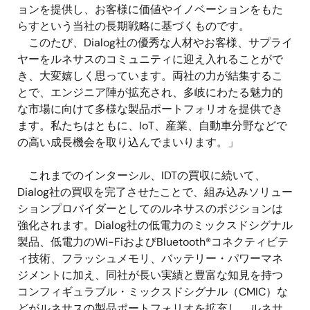
ョンを提供し、お客様に価値やイノベーションをもた
らすという当社の長期戦略に基づくものです。
このたび、Dialog社の優秀な人材やお客様、サプライ
ヤーをルネサスのコミュニティに迎え入れることがで
き、大変嬉しく思っています。両社の力が結集するこ
とで、エンジニア陣が拡充され、多岐にわたる魅力的
な市場に向けて多様な製品ポートフォリオを提供でき
ます。私たちはともに、IoT、産業、自動車分野などで
の高い成長機会を取り込んでまいります。」
これまでのインターシル、IDTの買収に続いて、
Dialog社の買収を完了させたことで、組み込みソリュー
ションプロバイダーとしてのルネサスのポジションは
強化されます。Dialog社の低電力のミックスドシグナル
製品、低電力のWi-FiおよびBluetooth®コネクティビテ
ィ技術、フラッシュメモリ、バッテリー・パワーマネ
ジメントに加え、同社が長い実績と豊富な知見を持つ
コンフィギュラブル・ミックスドシグナル（CMIC）な
どがルネサスの製品ポートフォリオを拡充し、ルネサ