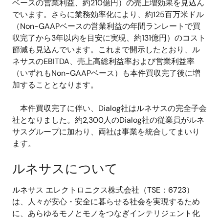
ベースの営業利益、約210億円）の売上増効果を見込ん
でいます。さらに業務効率化により、約125百万米ドル
（Non-GAAPベースの営業利益の年間ランレートで買
収完了から3年以内を目安に実現、約131億円）のコスト
節減も見込んでいます。これまで開示したとおり、ル
ネサスのEBITDA、売上高総利益率および営業利益率
（いずれもNon-GAAPベース）も本件買収完了後に増
加することとなります。
本件買収完了に伴い、Dialog社はルネサスの完全子会
社となりました。約2,300人のDialog社の従業員がルネ
サスグループに加わり、両社は事業を統合してまいり
ます。
ルネサスについて
ルネサス エレクトロニクス株式会社（TSE：6723）
は、人々が安心・安全に暮らせる社会を実現するため
に、あらゆるモノとモノをつなぎインテリジェント化