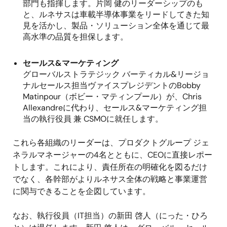
部門も指揮します。片岡 健のリーダーシップのも
と、ルネサスは車載半導体事業をリードしてきた知
見を活かし、製品・ソリューション全体を通じて最
高水準の品質を担保します。
セールス
&
マーケティング
グローバルストラテジック バーティカル
&
リージョ
ナルセールス担当ヴァイスプレジデントの
Bobby
Matinpour
（ボビー・マティンプール）が、
Chris
Allexandre
に代わり、セールス
&
マーケティング担
当の執行役員 兼
CSMO
に就任します。
これら各組織のリーダーは、プロダクトグループ ジェ
ネラルマネージャーの
4
名とともに、
CEO
に直接レポー
トします。これにより、責任所在の明確化を図るだけ
でなく、各幹部がよりルネサス全体の戦略と事業運営
に関与できることを企図しています。
なお、執行役員（
IT
担当）の新田 啓人（にった・ひろ