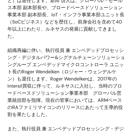
と）は退任します。新田 啓人は、グローバル・セール
ス本部 副本部長や、ブロードベースドソリューション
事業本部 副本部長、
IoT
・インフラ事業本部ユニット長
（
SoC
ビジネス）などを歴任し、前身会社を含めて
40
年以上にわたり、ルネサスの発展に貢献してきまし
た。
組織再編に伴い、執行役員 兼 エンベデッドプロセッシ
ング・デジタルパワー
&
シグナルチェーンソリューショ
ングループ エンベデッドマイクロコントローラ ユニッ
ト長の
Roger Wendelken
（ロジャー・ウェンデルケ
ン）も退任します。
Roger Wendelken
は、
2017
年の
Intersil
買収に伴って、ルネサスに入社し、当時のブロ
ードベースドソリューション事業本部 グローバル営
業統括部を指揮。現在の管掌においては、
ARM
ベース
の
RA
ファミリマイコンのリリースにあたって主導的役
割を果たしました。
また、執行役員 兼 エンベデッドプロセッシング・デジ