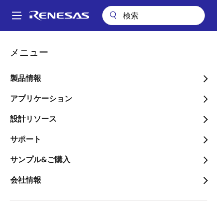
メ
イ
A
ン
Main
コ
会社案内
ニュースルーム
navigation
メニュー
ン
ルネサスが更なる成長の加速に向け、組織体制の変更を発表
パ
テ
ン
ルネサスが更なる成長の加
ン
製品情報
ツ
く
速に向け、組織体制の変更
に
アプリケーション
ず
を発表
移
設計リソース
動
サポート
サンプル&ご購入
2023年10月19日
会社情報
ルネサス エレクトロニクス株式会社（本社：東京都
江東区、代表取締役社長兼
CEO
：柴田 英利、以下、 ル
ネサス）は、本日、
2024
年
1
月
1
日付の組織体制の変更