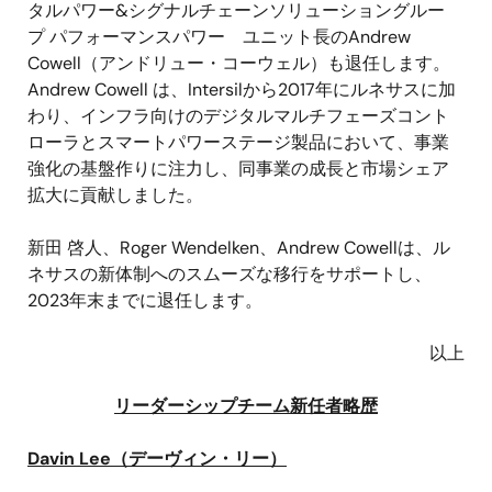
タルパワー
&
シグナルチェーンソリューショングルー
プ パフォーマンスパワー ユニット長の
Andrew
Cowell
（アンドリュー・コーウェル）も退任します。
Andrew Cowell
は、
Intersil
から
2017
年にルネサスに加
わり、インフラ向けのデジタルマルチフェーズコント
ローラとスマートパワーステージ製品において、事業
強化の基盤作りに注力し、同事業の成長と市場シェア
拡大に貢献しました。
新田 啓人、
Roger Wendelken
、
Andrew Cowell
は、ル
ネサスの新体制へのスムーズな移行をサポートし、
2023
年末までに退任します。
以上
リーダーシップチーム新任者略歴
Davin Lee
（デーヴィン・リー）