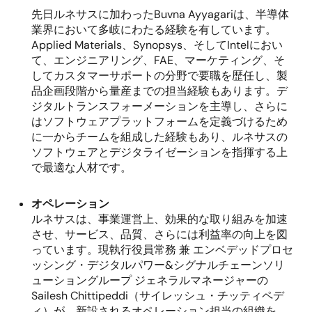
先日ルネサスに加わった
Buvna Ayyagari
は、半導体
業界において多岐にわたる経験を有しています。
Applied Materials
、
Synopsys
、そして
Intel
におい
て、エンジニアリング、
FAE
、マーケティング、そ
してカスタマーサポートの分野で要職を歴任し、製
品企画段階から量産までの担当経験もあります。デ
ジタルトランスフォーメーションを主導し、さらに
はソフトウェアプラットフォームを定義づけるため
に一からチームを組成した経験もあり、ルネサスの
ソフトウェアとデジタライゼーションを指揮する上
で最適な人材です。
オペレーション
ルネサスは、事業運営上、効果的な取り組みを加速
させ、サービス、品質、さらには利益率の向上を図
っています。現執行役員常務 兼 エンベデッドプロセ
ッシング・デジタルパワー
&
シグナルチェーンソリ
ューショングループ ジェネラルマネージャーの
Sailesh Chittipeddi
（サイレッシュ・チッティペデ
ィ）が、新設されるオペレーション担当の組織を、