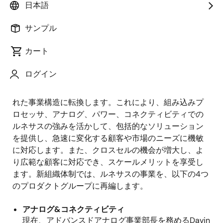
日本語
を発表しました。ルネサスは新体制のもと、更なる成
長を加速し、組み込み半導体ソリューションのリーダ
サンプル
ーとなることを目指します。
カート
1. 技術分野に基づく、
4
プロダクトグループを発足
ログイン
ルネサスは、より広範かつ、顧客ニーズに即したソリ
ューションの提供を強化するため、技術分野で分けら
れた事業構造に転換します。これにより、組み込みプ
ロセッサ、アナログ、パワー、コネクティビティでの
ルネサスの強みを活かして、包括的なソリューション
を提供し、急速に変化する顧客や市場のニーズに機敏
に対応します。また、クロスセルの機会が増大し、よ
り広範な顧客に対応でき、スケールメリットを享受し
ます。新組織体制では、ルネサスの事業を、以下の
4
つ
のプロダクトグループに再編します。
アナログ
&
コネクティビティ
現在、アドバンスドアナログ事業部長を務める
Davin