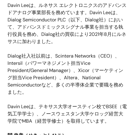
Davin Lee
は、ルネサス エレクトロニクスのアドバンス
ドアナログ事業部長を務めています。
Davin Lee
は、
Dialog Semiconductor PLC
（以下、
Dialog
社）におい
て、アドバンスドミックスシグナル事業を担当する執
行役員を務め、
Dialog
社の買収により
2021
年
8
月にルネ
サスに加わりました。
Dialog
社入社以前は、
Scintera Networks
（
CEO
）、
Intersil
（パワーマネジメント担当
Vice
President/General Manager
）、
Xicor
（マーケティン
グ担当
Vice President
）、
Altera
、
National
Semiconductor
など、多くの半導体企業で要職を務め
ました。
Davin Lee
は、テキサス大学オースティン校で
BSEE
（電
気工学学士）、ノースウェスタン大学ケロッグ経営大
学院で
MBA
（経営学修士）を取得しています。