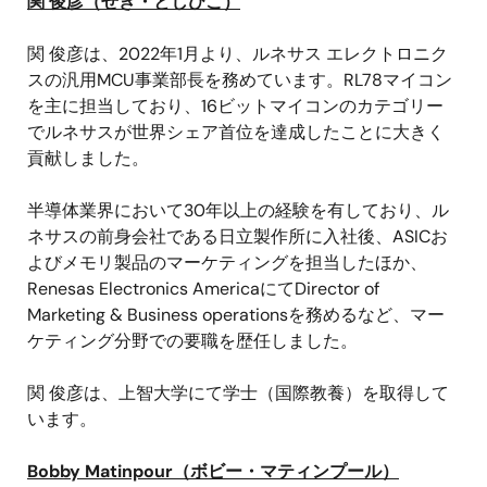
関 俊彦（せき・としひこ）
関 俊彦は、
2022
年
1
月より、ルネサス エレクトロニク
スの汎用
MCU
事業部長を務めています。
RL78
マイコン
を主に担当しており、
16
ビットマイコンのカテゴリー
でルネサスが世界シェア首位を達成したことに大きく
貢献しました。
半導体業界において
30
年以上の経験を有しており、ル
ネサスの前身会社である日立製作所に入社後、
ASIC
お
よびメモリ製品のマーケティングを担当したほか、
Renesas Electronics America
にて
Director of
Marketing & Business operations
を務めるなど、マー
ケティング分野での要職を歴任しました。
関 俊彦は、上智大学にて学士（国際教養）を取得して
います。
Bobby Matinpour
（ボビー・マティンプール）