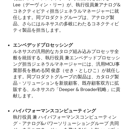
Lee
（デーヴィン・リー）が、執行役員兼アナログ
&
コネクティビティ担当ジェネラルマネージャーに就
任します。同プロダクトグループは、アナログ製
品、さらにはルネサスの多岐にわたるコネクティビ
ティ製品を担当します。
エンベデッドプロセッシング
ルネサスの汎用的なカタログ組み込みプロセッサ全
般を統括する、執行役員 兼エンベデッドプロセッシ
ング担当ジェネラルマネージャーには、汎用
MCU
事
業部長を務める関 俊彦（せき・としひこ）が就任し
ます。同プロダクトグループの製品は、カタログ製
品・ソリューションを新規顧客、既存顧客双方に拡
販する、ルネサスの「
Deeper & Broader
戦略」に貢
献します。
ハイパフォーマンスコンピューティング
執行役員 兼 ハイパフォーマンスコンピューティン
グ・アナログ
&
パワーソリューショングループ 共同