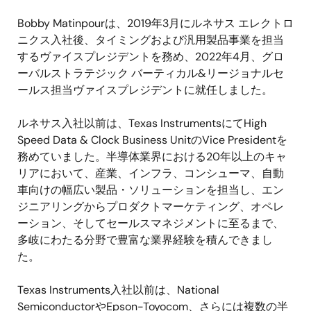
Bobby Matinpour
は、
2019
年
3
月にルネサス エレクトロ
ニクス入社後、タイミングおよび汎用製品事業を担当
するヴァイスプレジデントを務め、
2022
年
4
月、グロ
ーバルストラテジック バーティカル
&
リージョナルセ
ールス担当ヴァイスプレジデントに就任しました。
ルネサス入社以前は、
Texas Instruments
にて
High
Speed Data & Clock Business Unit
の
Vice President
を
務めていました。半導体業界における
20
年以上のキャ
リアにおいて、産業、インフラ、コンシューマ、自動
車向けの幅広い製品・ソリューションを担当し、エン
ジニアリングからプロダクトマーケティング、オペレ
ーション、そしてセールスマネジメントに至るまで、
多岐にわたる分野で豊富な業界経験を積んできまし
た。
Texas Instruments
入社以前は、
National
Semiconductor
や
Epson-Toyocom
、さらには複数の半