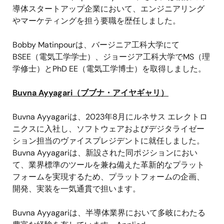
導体スタートアップ企業において、エンジニアリング
やマーケティングを担う要職を歴任しました。
Bobby Matinpour
は、バージニア工科大学にて
BSEE
（電気工学学士）、ジョージア工科大学で
MS
（理
学修士）と
PhD EE
（電気工学博士）を取得しました。
Buvna Ayyagari
（ブブナ・アイヤギャリ）
Buvna Ayyagari
は、
2023
年
8
月にルネサス エレクトロ
ニクスに入社し、ソフトウェアおよびデジタライゼー
ション担当のヴァイスプレジデントに就任しました。
Buvna Ayyagari
は、新設された同ポジションにおい
て、業界標準のツールを兼ね備えた革新的なプラット
フォームを実現するため、プラットフォームの企画、
開発、実装を一気通貫で担います。
Buvna Ayyagari
は、半導体業界において多岐にわたる