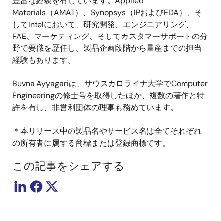
豊富な経験を有しています。
Applied
Materials
（
AMAT
）、
Synopsys
（
IP
および
EDA
）、そ
して
Intel
において、研究開発、エンジニアリング、
FAE
、マーケティング、そしてカスタマーサポートの分
野で要職を歴任し、製品企画段階から量産までの担当
経験もあります。
Buvna Ayyagari
は、サウスカロライナ大学で
Computer
Engineering
の修士号を取得したほか、複数の著作と特
許を有し、非営利団体の理事も務めています。
＊本リリース中の製品名やサービス名は全てそれぞれ
の所有者に属する商標または登録商標です。
この記事をシェアする