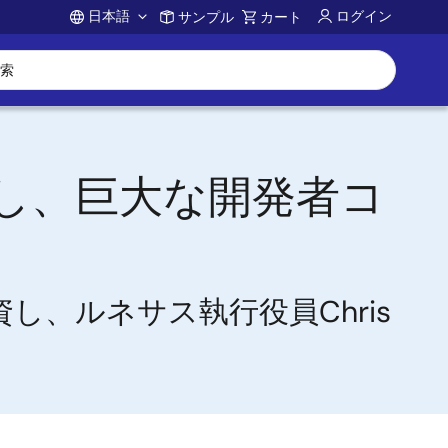
日本語
ログイン
サンプル
カート
Account
資し、巨大な開発者コ
資し、ルネサス執行役員Chris