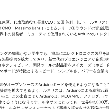
江東区、代表取締役社長兼CEO：柴田 英利、以下、 ルネサス
man and CMO：Massimo Banzi）によるシリーズBラウン
、世界中の開発者コミュニティで使用されているArduinoのエ
グラミングの知識がない学生でも、簡単にエレクトロニクス製品
も製品提供を拡大しており、新世代のプロエンジニアが企業規
コネクティビティ、開発ツールの製品群をメイカーズ（ホビー
uinoボードが特徴とするスピード、シンプルさ、パワーを企業
開発者がオープンソースのArduinoボードを使えるようになる
提供を拡大できるよう、ルネサスは、Arduinoによる総額32百
らに、この出資によりArduinoは、MCU/MPU、アナログ
るようになります。ルネサスにとっても、世界中3,000万人
資は、ルネサスがマスマーケットで事業を拡大させる戦略の一