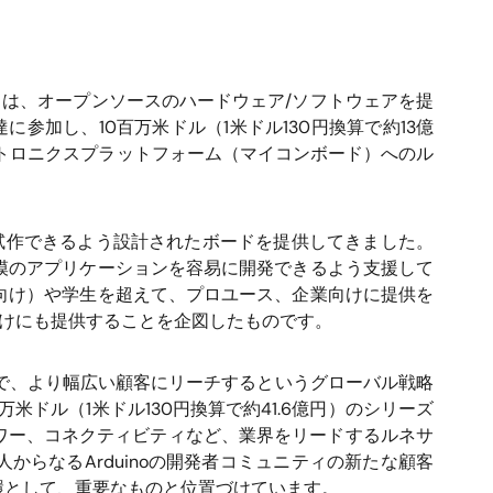
）は、オープンソースのハードウェア/ソフトウェアを提
ドの資金調達に参加し、10百万米ドル（1米ドル130円換算で約13億
レクトロニクスプラットフォーム（マイコンボード）へのル
を試作できるよう設計されたボードを提供してきました。
模のアプリケーションを容易に開発できるよう支援して
向け）や学生を超えて、プロユース、企業向けに提供を
向けにも提供することを企図したものです。
ことで、より幅広い顧客にリーチするというグローバル戦略
万米ドル（1米ドル130円換算で約41.6億円）のシリーズ
、パワー、コネクティビティなど、業界をリードするルネサ
からなるArduinoの開発者コミュニティの新たな顧客
環として、重要なものと位置づけています。