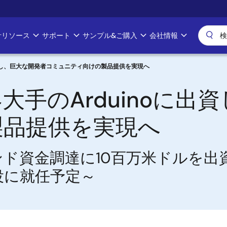
計リソース
サポート
サンプル&ご購入
会社情報
出資し、巨大な開発者コミュニティ向けの製品提供を実現へ
大手のArduinoに出
製品提供を実現へ
ウンド資金調達に10百万米ドルを出
の取締役に就任予定～