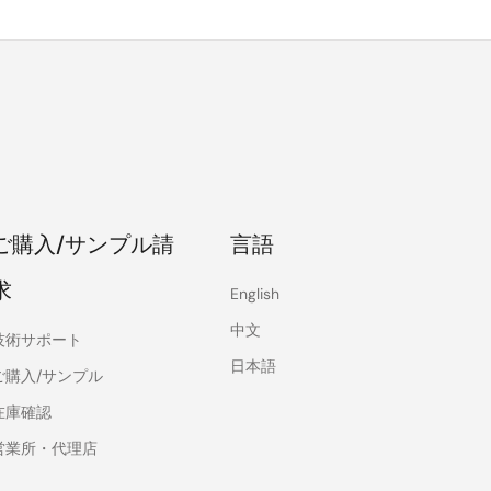
ご購入/サンプル請
言語
求
English
中文
技術サポート
日本語
ご購入/サンプル
在庫確認
営業所・代理店