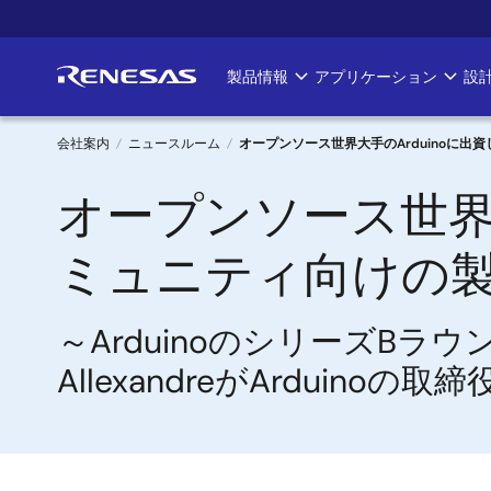
メ
イ
ン
製品情報
アプリケーション
設
Main
コ
ン
navigation
テ
会社案内
ニュースルーム
オープンソース世界大手のArduinoに
ン
パ
オープンソース世界
ツ
に
ン
移
ミュニティ向けの
く
動
ず
～ArduinoのシリーズBラ
AllexandreがArduino