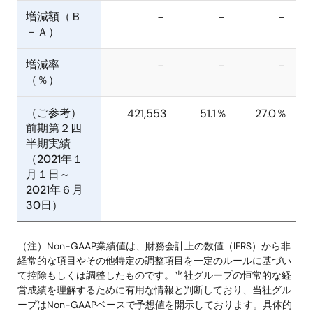
増減額（Ｂ
－
－
－
－Ａ）
増減率
－
－
－
（％）
（ご参考）
421,553
51.1％
27.0％
前期第２四
半期実績
（2021年１
月１日～
2021年６月
30日）
（注）Non-GAAP業績値は、財務会計上の数値（IFRS）から非
経常的な項目やその他特定の調整項目を一定のルールに基づい
て控除もしくは調整したものです。当社グループの恒常的な経
営成績を理解するために有用な情報と判断しており、当社グル
ープはNon-GAAPベースで予想値を開示しております。具体的