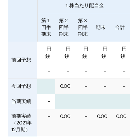
１株当たり配当金
第１
第２
第３
四半
四半
四半
期末
合計
期末
期末
期末
円
円
円
円
円
銭
銭
銭
銭
銭
前回予想
－
－
－
－
－
今回予想
0.00
－
－
－
当期実績
－
前期実績
－
0.00
－
0.00
0.00
（2021年
12月期）