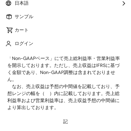
期間に大きく変化するという特徴があり、業績予想に
日本語
ついて信頼性の高い数値を的確に算出することが困難
であることから、翌四半期累計期間の連結業績予想を
サンプル
レンジ形式にて開示しております。また、当社グルー
カート
プの恒常的な経営成績の理解に有用な情報を提供する
ために、財務会計上の数値（IFRS）から企業買収など
ログイン
に関係した非経常的な項目やその他一過性の利益や損
失を一定のルールに基づいて控除もしくは調整した
「Non-GAAPベース」にて売上総利益率・営業利益率
を開示しております。ただし、売上収益はIFRSに基づ
く金額であり、Non-GAAP調整は含まれておりませ
ん。
なお、売上収益は予想の中間値を記載しており、予
想レンジの幅を（ ）内に記載しております。売上総
利益率および営業利益率は、売上収益予想の中間値に
より算出しております。
記