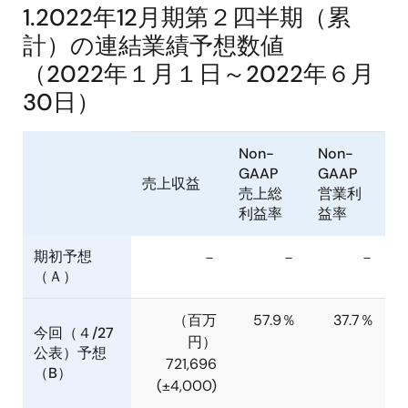
1.2022年12月期第２四半期（累
計）の連結業績予想数値
（2022年１月１日～2022年６月
30日）
Non-
Non-
GAAP
GAAP
売上収益
売上総
営業利
利益率
益率
期初予想
－
－
－
（Ａ）
（百万
57.9％
37.7％
今回（４/27
円）
公表）予想
721,696
（B）
(±4,000)