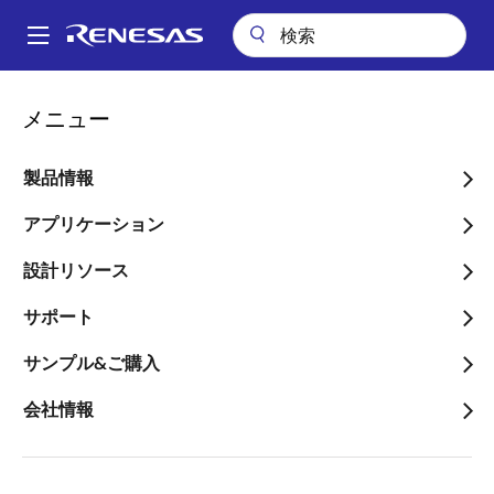
メ
イ
A
ン
Main
コ
会社案内
ニュースルーム
業績予想および配当予想に関するお知らせ
navigation
メニュー
ン
パ
業績予想および配当予想に
テ
ン
ン
製品情報
関するお知らせ
ツ
く
に
アプリケーション
ず
移
設計リソース
動
サポート
2022年4月27日
サンプル&ご購入
2022年12月期第２四半期（累計）の連結業績予想お
よび配当予想を以下のとおりといたしましたのでお知
会社情報
らせいたします。
当社グループが属する半導体業界では事業環境が短