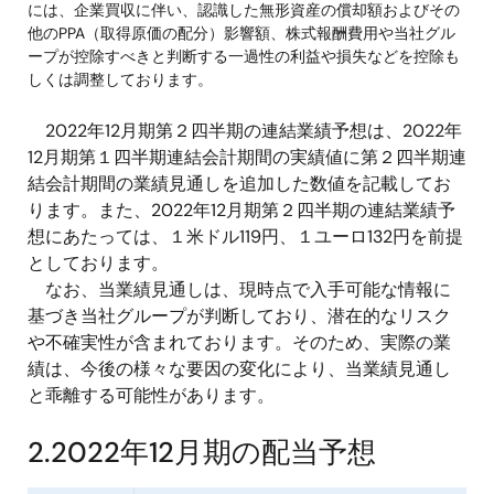
には、企業買収に伴い、認識した無形資産の償却額およびその
他のPPA（取得原価の配分）影響額、株式報酬費用や当社グル
ープが控除すべきと判断する一過性の利益や損失などを控除も
しくは調整しております。
2022年12月期第２四半期の連結業績予想は、2022年
12月期第１四半期連結会計期間の実績値に第２四半期連
結会計期間の業績見通しを追加した数値を記載してお
ります。また、2022年12月期第２四半期の連結業績予
想にあたっては、１米ドル119円、１ユーロ132円を前提
としております。
なお、当業績見通しは、現時点で入手可能な情報に
基づき当社グループが判断しており、潜在的なリスク
や不確実性が含まれております。そのため、実際の業
績は、今後の様々な要因の変化により、当業績見通し
と乖離する可能性があります。
2.2022年12月期の配当予想