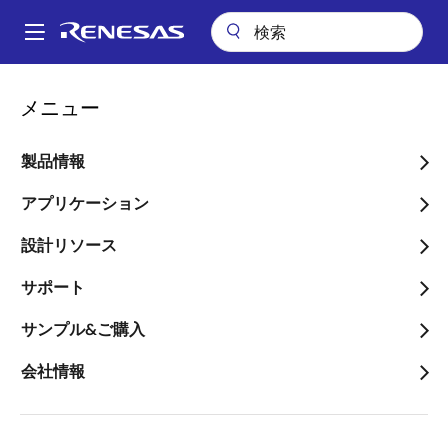
メ
イ
A
ン
Main
コ
会社案内
ニュースルーム
業績予想に関するお知らせ
navigation
メニュー
ン
パ
業績予想に関するお知らせ
テ
ン
ン
製品情報
ツ
く
に
アプリケーション
ず
移
設計リソース
動
2025年7月25日
サポート
2025年12月期第3四半期（累計）の連結業績予想を以
下のとおりといたしましたのでお知らせいたします。
サンプル&ご購入
会社情報
当社グループが属する半導体業界では事業環境が短
期間に大きく変化するという特徴があり、業績予想に
ついて信頼性の高い数値を的確に算出することが困難
であることから、翌四半期累計期間の連結業績予想を