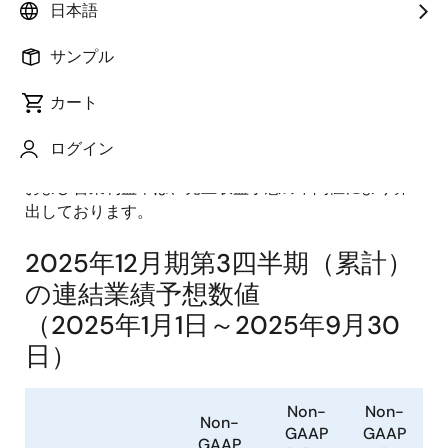
日本語
レンジ形式にて開示しております。また、当社グルー
プの恒常的な経営成績の理解に有用な情報を提供する
サンプル
ために、財務会計上の数値（IFRS）から企業買収など
に関係した非経常的な項目やその他一過性の利益や損
カート
失を一定のルールに基づいて控除もしくは調整した
「Non-GAAPベース」にて売上収益・売上総利益率・
ログイン
営業利益率を開示しております。なお、売上総利益率
および営業利益率は、売上収益予想の中間値により算
出しております。
2025年12月期第3四半期（累計）
の連結業績予想数値
（2025年1月1日～2025年9月30
日）
Non-
Non-
Non-
GAAP
GAAP
GAAP