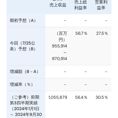
売上総
営業利
売上収益
利益率
益率
期初予想（A）
－
－
－
（百万
56.7％
27.5％
円）
今回（7/25公
955,914
表）予想（B）
～
970,914
増減額（B－A）
－
－
－
増減率（％）
－
－
－
（ご参考）前期
1,055,879
56.4％
30.5％
第3四半期実績
（2024年1月1日
～ 2024年9月30