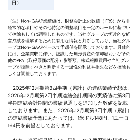
日）
（注）Non-GAAP業績値は、財務会計上の数値（IFRS）から非
経常的な項目やその他特定の調整項目を一定のルールに基づい
て控除もしくは調整したものです。当社グループの恒常的な経
営成績を理解するために有用な情報と判断しており、当社グル
ープはNon-GAAPベースで予想値を開示しております。具体的
には、企業買収に伴い、認識した無形資産の償却額およびその
他のPPA（取得原価の配分）影響額、株式報酬費用や当社グル
ープが控除すべきと判断する一過性の利益や損失などを控除も
しくは調整しております。
2025年12月期第3四半期（累計）の連結業績予想は、
2025年12月期第2四半期連結会計期間の実績値に第3四
半期連結会計期間の業績見通しを追加した数値を記載
しております。また、2025年12月期第3四半期（累計）
の連結業績予想にあたっては、1米ドル148円、1ユーロ
164円を前提としております。