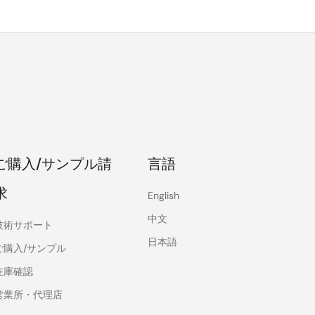
ご購入/サンプル請
言語
求
English
中文
技術サポート
日本語
ご購入/サンプル
在庫確認
営業所・代理店