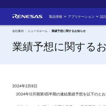
メ
イ
ン
製品情報
アプリケーション
設
Main
コ
ン
navigation
テ
会社案内
ニュースルーム
業績予想に関するお知らせ
ン
パ
業績予想に関する
ツ
に
ン
移
く
動
ず
2024年2月8日
2024年12月期第1四半期の連結業績予想を以下のと