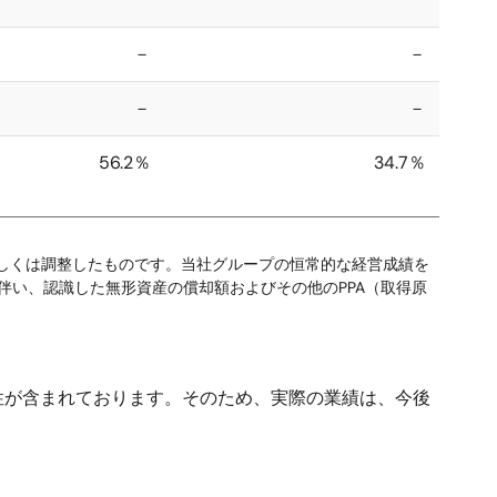
－
－
－
－
56.2％
34.7％
除もしくは調整したものです。当社グループの恒常的な経営成績を
伴い、認識した無形資産の償却額およびその他のPPA（取得原
が含まれております。そのため、実際の業績は、今後