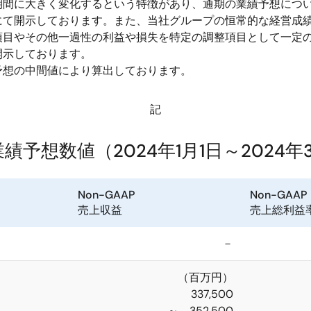
間に大きく変化するという特徴があり、通期の業績予想につい
にて開示しております。また、当社グループの恒常的な経営成
項目やその他一過性の利益や損失を特定の調整項目として一定のル
開示しております。
想の中間値により算出しております。
記
連結業績予想数値（2024年1月1日～20
Non-GAAP
Non-GAAP
売上収益
売上総利益
－
（百万円）
337,500
～ 352,500