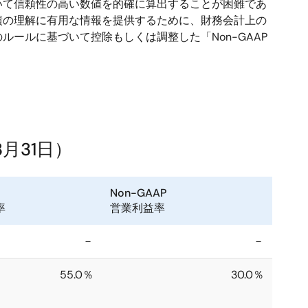
て信頼性の高い数値を的確に算出することが困難であ
績の理解に有用な情報を提供するために、財務会計上の
ールに基づいて控除もしくは調整した「Non-GAAP
24年3月31日）
Non-GAAP
率
営業利益率
－
－
55.0％
30.0％